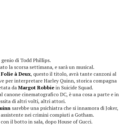
i genio di Todd Phillips.
ato la scorsa settimana, e sarà un musical.
 Folie à Deux
, questo il titolo, avrà tante canzoni al
ive per interpretare Harley Quinn, storica compagna
etata da
Margot Robbie
in Suicide Squad.
l canone cinematografico DC, è una cosa a parte e in
ita di altri volti, altri attori.
uinn
sarebbe una psichiatra che si innamora di Joker,
 assistente nei crimini compiuti a Gotham.
con il botto in sala, dopo House of Gucci.