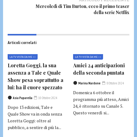
Mercoledì di Tim Burton, ecco il primo teaser
della serie Netflix
Articoli correlati
LA TV VISTA DA ME >>
LA TV VISTA DA ME >>
Loretta Goggi, la sua
Amici 24 anticipazioni
assenza a Tale e Quale
della seconda puntata
Show pesa soprattutto a
Marina Nardone
8 Ottobre 2024
lui: ha il cuore spezzato
Domenica 6 ottobre il
Asia Paparella
10 Ottobre 2024
programma più atteso, Amici
24, è ritornato su Canale 5.
Dopo 13 edizioni, Tale e
Questo venerdì si...
Quale Show va in onda senza
Loretta Goggi: oltre al
pubblico, a sentire di più la...