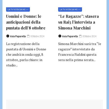
LA TV VISTA DA ME >>
LA TV VISTA DA ME >>
Uomini e Donne: le
“Le Ragazze”: stasera
anticipazioni della
su Rai3 l’intervista a
puntata dell’8 ottobre
Simona Marchini
Asia Paparella
8 Ottobre 2024
Asia Paparella
8 Ottobre 2024
La registrazione della
Simona Marchini sarà tra “le
puntata di Uomini e Donne
ragazze” intervistate da
che andrà in onda oggi, 8
Francesca Fialdini questa
ottobre, parla chiaro: in
sera nella prima serata...
studio...