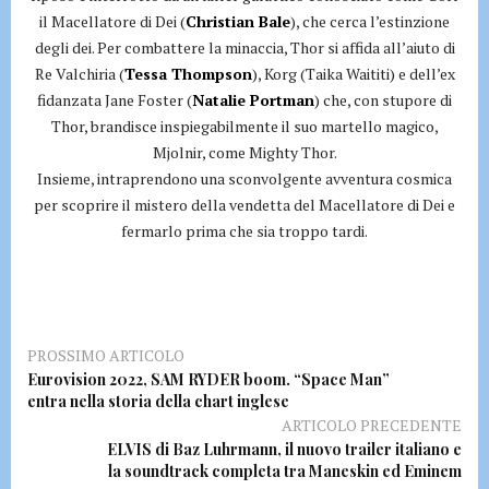
il Macellatore di Dei (
Christian Bale
), che cerca l’estinzione
degli dei. Per combattere la minaccia, Thor si affida all’aiuto di
Re Valchiria (
Tessa Thompson
), Korg (Taika Waititi) e dell’ex
fidanzata Jane Foster (
Natalie Portman
) che, con stupore di
Thor, brandisce inspiegabilmente il suo martello magico,
Mjolnir, come Mighty Thor.
Insieme, intraprendono una sconvolgente avventura cosmica
per scoprire il mistero della vendetta del Macellatore di Dei e
fermarlo prima che sia troppo tardi.
PROSSIMO ARTICOLO
Eurovision 2022, SAM RYDER boom. “Space Man”
entra nella storia della chart inglese
ARTICOLO PRECEDENTE
ELVIS di Baz Luhrmann, il nuovo trailer italiano e
la soundtrack completa tra Maneskin ed Eminem