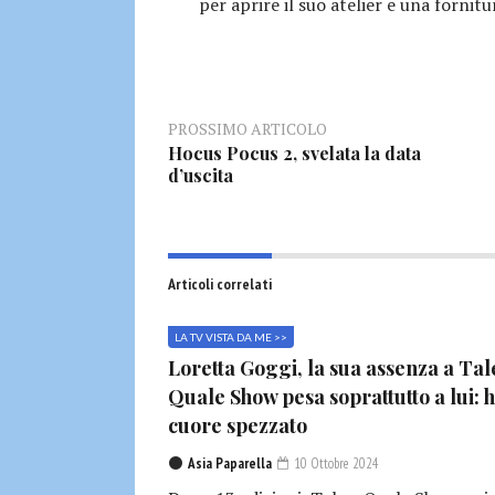
per aprire il suo atelier e una fornitu
PROSSIMO ARTICOLO
Hocus Pocus 2, svelata la data
d’uscita
Articoli correlati
LA TV VISTA DA ME >>
Loretta Goggi, la sua assenza a Tal
Quale Show pesa soprattutto a lui: h
cuore spezzato
Asia Paparella
10 Ottobre 2024