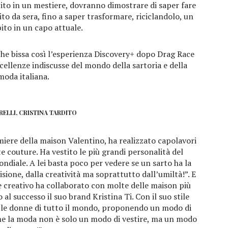
cito in un mestiere, dovranno dimostrare di saper fare
to da sera, fino a saper trasformare, riciclandolo, un
ito in un capo attuale.
che bissa così l’esperienza Discovery+ dopo Drag Race
eccellenze indiscusse del mondo della sartoria e della
moda italiana.
RELLI, CRISTINA TARDITO
miere della maison Valentino, ha realizzato capolavori
e couture. Ha vestito le più grandi personalità del
ondiale. A lei basta poco per vedere se un sarto ha la
isione, dalla creatività ma soprattutto dall’umiltà!”. E
re creativo ha collaborato con molte delle maison più
l successo il suo brand Kristina Ti. Con il suo stile
to le donne di tutto il mondo, proponendo un modo di
 me la moda non è solo un modo di vestire, ma un modo