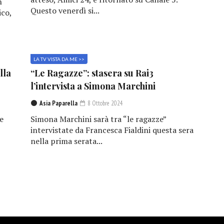
n
Questo venerdì si...
ico,
LA TV VISTA DA ME >>
lla
“Le Ragazze”: stasera su Rai3
l’intervista a Simona Marchini
Asia Paparella
8 Ottobre 2024
e
Simona Marchini sarà tra “le ragazze”
,
intervistate da Francesca Fialdini questa sera
nella prima serata...