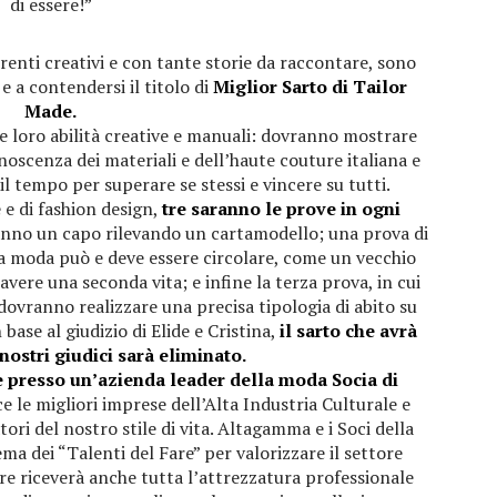
di essere!”
renti creativi e con tante storie da raccontare, sono
 e a contendersi il titolo di
Miglior Sarto di Tailor
Made.
e loro abilità creative e manuali: dovranno mostrare
noscenza dei materiali e dell’haute couture italiana e
l tempo per superare se stessi e vincere su tutti.
 e di fashion design,
tre saranno le prove in ogni
ranno un capo rilevando un cartamodello; una prova di
a moda può e deve essere circolare, come un vecchio
avere una seconda vita; e infine la terza prova, in cui
dovranno realizzare una precisa tipologia di abito su
base al giudizio di Elide e Cristina,
il sarto che avrà
ostri giudici sarà eliminato.
 presso un’azienda leader della moda Socia di
ce le migliori imprese dell’Alta Industria Culturale e
ori del nostro stile di vita. Altagamma e i Soci della
 dei “Talenti del Fare” per valorizzare il settore
ore riceverà anche tutta l’attrezzatura professionale