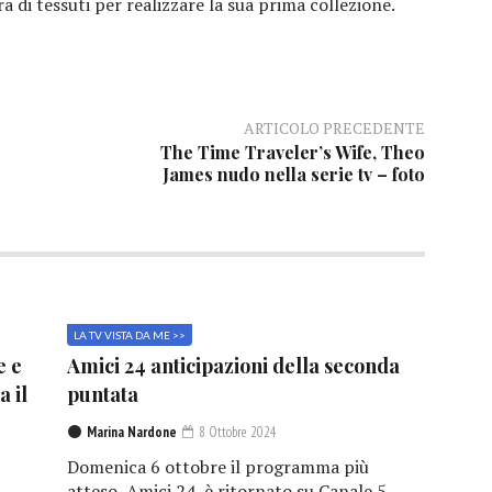
ra di tessuti per realizzare la sua prima collezione.
ARTICOLO PRECEDENTE
The Time Traveler’s Wife, Theo
James nudo nella serie tv – foto
LA TV VISTA DA ME >>
e e
Amici 24 anticipazioni della seconda
a il
puntata
Marina Nardone
8 Ottobre 2024
Domenica 6 ottobre il programma più
atteso, Amici 24, è ritornato su Canale 5.