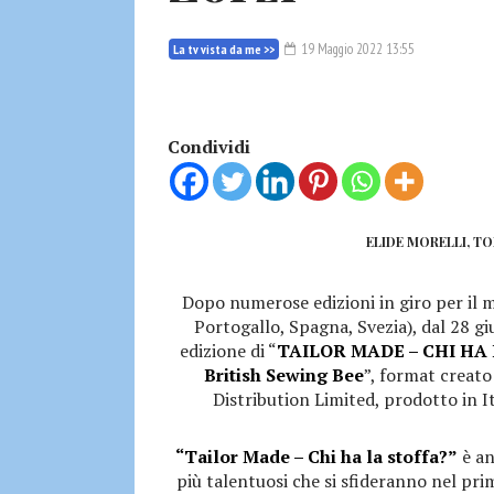
19 Maggio 2022 13:55
La tv vista da me >>
Condividi
ELIDE MORELLI, T
Dopo numerose edizioni in giro per il
Portogallo, Spagna, Svezia), dal 28 gi
edizione di “
TAILOR MADE – CHI HA 
British Sewing Bee
”, format creato
Distribution Limited, prodotto in I
“Tailor Made – Chi ha la stoffa?”
è an
più talentuosi che si sfideranno nel pri