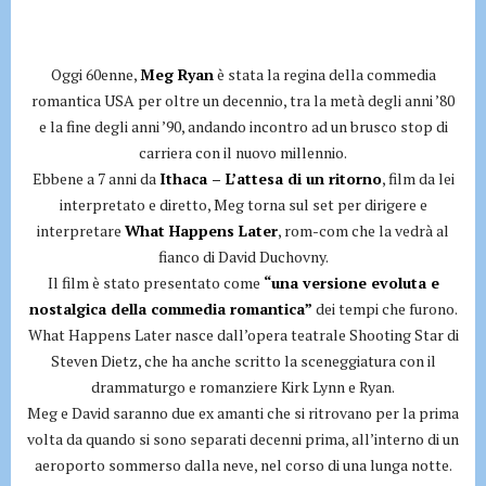
Oggi 60enne,
Meg Ryan
è stata la regina della commedia
romantica USA per oltre un decennio, tra la metà degli anni ’80
e la fine degli anni ’90, andando incontro ad un brusco stop di
carriera con il nuovo millennio.
Ebbene a 7 anni da
Ithaca – L’attesa di un ritorno
, film da lei
interpretato e diretto, Meg torna sul set per dirigere e
interpretare
What Happens Later
, rom-com che la vedrà al
fianco di David Duchovny.
Il film è stato presentato come
“una versione evoluta e
nostalgica della commedia romantica”
dei tempi che furono.
What Happens Later nasce dall’opera teatrale Shooting Star di
Steven Dietz, che ha anche scritto la sceneggiatura con il
drammaturgo e romanziere Kirk Lynn e Ryan.
Meg e David saranno due ex amanti che si ritrovano per la prima
volta da quando si sono separati decenni prima, all’interno di un
aeroporto sommerso dalla neve, nel corso di una lunga notte.