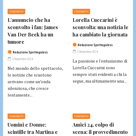
CINEMA/TV
CINEMA/TV
L’annuncio che ha
Lorella Cuccarini è
sconvolto i fan: James
sconvolta: una notizia le
Van Der Beek ha un
ha cambiato la giornata
tumore
Redazione Spetteguless
3 Novembre 2024
Redazione Spetteguless
4 Novembre 2024
La passione e l'entusiasmo di
Lorella Cuccarini sono
Nel mondo dello spettacolo,
sempre stati evidenti a chi la
le notizie che scuotono
segue, ma ultimamente una...
arrivano come un’onda
silenziosa, che cresce
lentamente...
CINEMA/TV
CINEMA/TV
Uomini e Donne:
Amici 24, colpo di
scintille tra Martina e
scena: il provvedimento