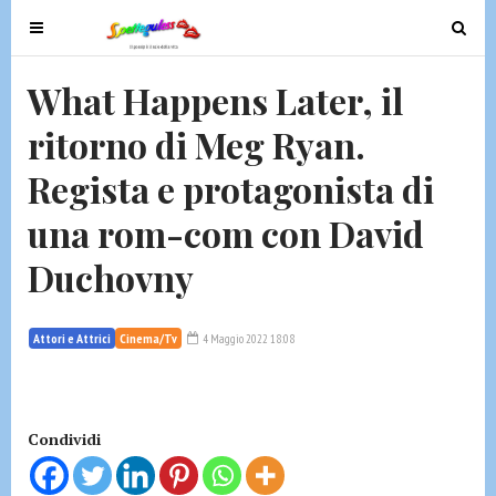
T
T
o
o
g
g
What Happens Later, il
g
g
ritorno di Meg Ryan.
l
l
e
e
Regista e protagonista di
n
n
a
a
una rom-com con David
v
v
Duchovny
i
i
g
g
a
a
Attori e Attrici
Cinema/Tv
4 Maggio 2022 18:08
t
t
i
i
o
o
n
n
Condividi