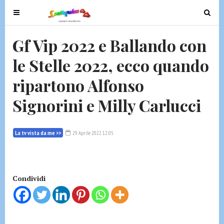
T
T
o
o
g
g
Gf Vip 2022 e Ballando con
g
g
le Stelle 2022, ecco quando
l
l
e
e
ripartono Alfonso
n
n
a
a
Signorini e Milly Carlucci
v
v
i
i
g
g
La tv vista da me >>
29 Aprile 2022 12:05
a
a
t
t
i
i
Condividi
o
o
n
n