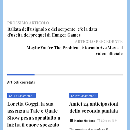
PROSSIMO ARTICOLO
Ballata dell’usignolo e del serpente, c’è la data
d’uscita del prequel di Hunger Games
ARTICOLO PRECEDENTE
Maybe You’re The Problem, è tornata Ava Max – il
video ufficiale
Articoli correlati
LA TV VISTA DA ME >>
LA TV VISTA DA ME >>
Loretta Goggi, la sua
Amici 24 anticipazioni
assenza a Tale e Quale
della seconda puntata
Show pesa soprattutto a
Marina Nardone
8 Ottobre 2024
lui: ha il cuore spezzato
Domenica 6 ottobre il