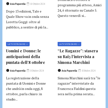
Asia Paparella
10 Ottobre 2024
programma più atteso, Amici
24, è ritornato su Canale 5.
Dopo 13 edizioni, Tale e
Questo venerdì si...
Quale Show va in onda senza
Loretta Goggi: oltre al
pubblico, a sentire di più la...
LA TV VISTA DA ME >>
LA TV VISTA DA ME >>
Uomini e Donne: le
“Le Ragazze”: stasera
anticipazioni della
su Rai3 l’intervista a
puntata dell’8 ottobre
Simona Marchini
Asia Paparella
8 Ottobre 2024
Asia Paparella
8 Ottobre 2024
La registrazione della
Simona Marchini sarà tra “le
puntata di Uomini e Donne
ragazze” intervistate da
che andrà in onda oggi, 8
Francesca Fialdini questa
ottobre, parla chiaro: in
sera nella prima serata...
studio...