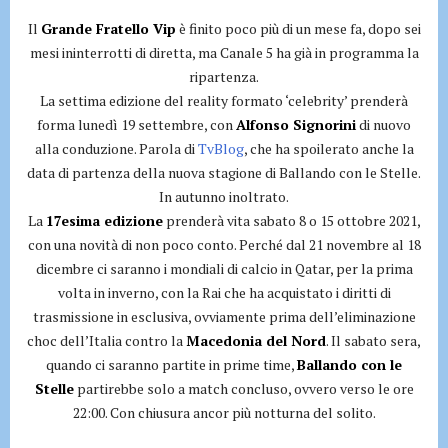
Il
Grande Fratello Vip
è finito poco più di un mese fa, dopo sei
mesi ininterrotti di diretta, ma Canale 5 ha già in programma la
ripartenza.
La settima edizione del reality formato ‘celebrity’ prenderà
forma lunedì 19 settembre, con
Alfonso Signorini
di nuovo
alla conduzione. Parola di
TvBlog
, che ha spoilerato anche la
data di partenza della nuova stagione di Ballando con le Stelle.
In autunno inoltrato.
La
17esima edizione
prenderà vita sabato 8 o 15 ottobre 2021,
con una novità di non poco conto. Perché dal 21 novembre al 18
dicembre ci saranno i mondiali di calcio in Qatar, per la prima
volta in inverno, con la Rai che ha acquistato i diritti di
trasmissione in esclusiva, ovviamente prima dell’eliminazione
choc dell’Italia contro la
Macedonia del Nord
. Il sabato sera,
quando ci saranno partite in prime time,
Ballando con le
Stelle
partirebbe solo a match concluso, ovvero verso le ore
22:00. Con chiusura ancor più notturna del solito.