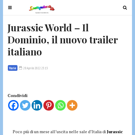
T
T
o
o
g
g
Jurassic World – Il
g
g
Dominio, il nuovo trailer
l
l
e
e
italiano
n
n
a
a
v
v
Varie
28 Aprile 2022 23:13
i
i
g
g
a
a
t
t
Condividi
i
i
o
o
n
n
Poco più di un mese all’uscita nelle sale d’Italia di
Jurassic