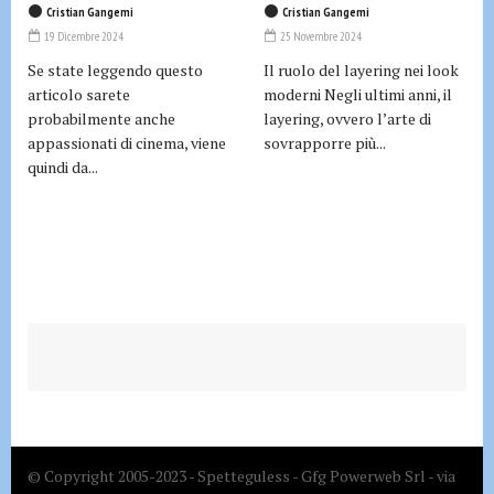
Cristian Gangemi
Cristian Gangemi
19 Dicembre 2024
25 Novembre 2024
Se state leggendo questo
Il ruolo del layering nei look
articolo sarete
moderni Negli ultimi anni, il
probabilmente anche
layering, ovvero l’arte di
appassionati di cinema, viene
sovrapporre più...
quindi da...
© Copyright 2005-2023 - Spetteguless - Gfg Powerweb Srl - via