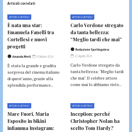
Articoli correlati
ATTORI E ATTRICI
ATTORI E ATTRICI
È nata una star:
Carlo Verdone stregato
Emanuela Fanelli tra
da tanta bellezza:
Cortellesi e nuovi
“Meglio tardi che mai”
progetti
Redazione Spetteguless
22 Agosto 2024
Amanda Merli
9 Ottobre 2024
Carlo Verdone stregato da
È stata la grande e gradita
tanta bellezza: "Meglio tardi
sorpresa del cinema italiano
che mai". Il celebre attore
di quest'anno, grazie alla
come mai lo abbiamo visto...
splendida performance...
ATTORI E ATTRICI
ATTORI E ATTRICI
Mare Fuori, Maria
Inception: perché
Esposito in bikini
Christopher Nolan ha
infiamma Instagram:
scelto Tom Hardy?