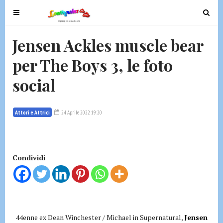
T
T
o
o
g
g
Jensen Ackles muscle bear
g
g
per The Boys 3, le foto
l
l
e
e
social
n
n
a
a
v
v
Attori e Attrici
24 Aprile 2022 19:20
i
i
g
g
a
a
t
t
Condividi
i
i
o
o
n
n
44enne ex Dean Winchester / Michael in Supernatural,
Jensen