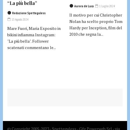
“La più bella”
Aurora de Luca
1 Luglio 2024
Redazione Spetteguless
Il motivo per cui Christopher
13 Agosto 2024
Nolan ha scelto proprio Tom
Hardy per Inception, film del
Mare Fuori, Maria Esposito in
2010 che segna la...
bikini infiamma Instagram:
"La più bella". Follower
scatenati commentano le...
© Copyright 2005-2023 - Spetteguless - Gfg Powerweb Srl - via