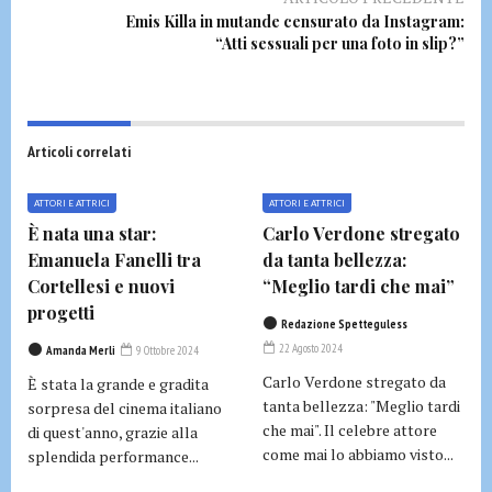
Emis Killa in mutande censurato da Instagram:
“Atti sessuali per una foto in slip?”
Articoli correlati
ATTORI E ATTRICI
ATTORI E ATTRICI
È nata una star:
Carlo Verdone stregato
Emanuela Fanelli tra
da tanta bellezza:
Cortellesi e nuovi
“Meglio tardi che mai”
progetti
Redazione Spetteguless
22 Agosto 2024
Amanda Merli
9 Ottobre 2024
Carlo Verdone stregato da
È stata la grande e gradita
tanta bellezza: "Meglio tardi
sorpresa del cinema italiano
che mai". Il celebre attore
di quest'anno, grazie alla
come mai lo abbiamo visto...
splendida performance...