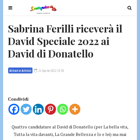
T
T
o
o
g
g
Sabrina Ferilli riceverà il
g
g
David Speciale 2022 ai
l
l
e
e
David di Donatello
n
n
a
a
v
v
Attori e Attrici
22 Aprile 2022 13:50
i
i
g
g
a
a
t
t
Condividi
i
i
o
o
n
n
Quattro candidature al David di Donatello (per La bella vita,
Tutta la vita davanti, La Grande Bellezza e Io e lei) ma mai