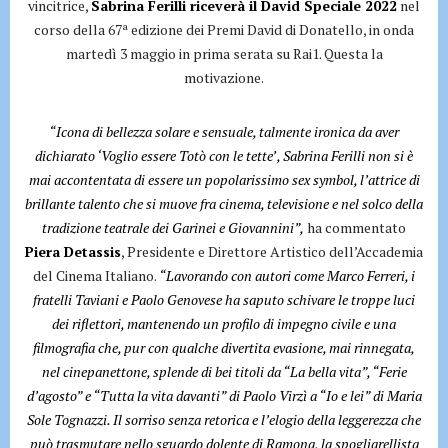
vincitrice,
Sabrina Ferilli riceverà il David Speciale 2022
nel
corso della 67ª edizione dei Premi David di Donatello, in onda
martedì 3 maggio in prima serata su Rai1. Questa la
motivazione.
“Icona di bellezza solare e sensuale, talmente ironica da aver
dichiarato ‘Voglio essere Totò con le tette’ , Sabrina Ferilli non si è
mai accontentata di essere un popolarissimo sex symbol, l’attrice di
brillante talento che si muove fra cinema, televisione e nel solco della
tradizione teatrale dei Garinei e Giovannini”,
ha commentato
Piera Detassis
, Presidente e Direttore Artistico dell’Accademia
del Cinema Italiano.
“Lavorando con autori come Marco Ferreri, i
fratelli Taviani e Paolo Genovese ha saputo schivare le troppe luci
dei riflettori, mantenendo un profilo di impegno civile e una
filmografia che, pur con qualche divertita evasione, mai rinnegata,
nel cinepanettone, splende di bei titoli da “La bella vita”, “Ferie
d’agosto” e “Tutta la vita davanti” di Paolo Virzì a “Io e lei” di Maria
Sole Tognazzi. Il sorriso senza retorica e l’elogio della leggerezza che
può trasmutare nello sguardo dolente di Ramona, la spogliarellista