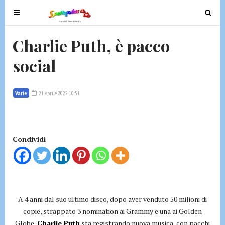
T
T
o
o
g
g
Charlie Puth, è pacco
g
g
social
l
l
e
e
n
n
Varie
21 Aprile 2022 10:51
a
a
v
v
i
i
g
g
Condividi
a
a
t
t
i
i
o
o
n
n
A 4 anni dal suo ultimo disco, dopo aver venduto 50 milioni di
copie, strappato 3 nomination ai Grammy e una ai Golden
Globe,
Charlie Puth
sta registrando nuova musica, con pacchi