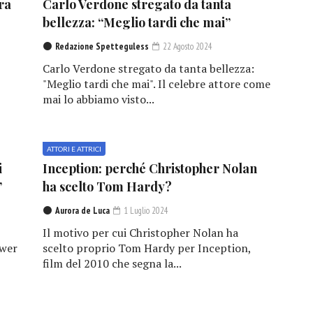
ra
Carlo Verdone stregato da tanta
bellezza: “Meglio tardi che mai”
Redazione Spetteguless
22 Agosto 2024
Carlo Verdone stregato da tanta bellezza:
"Meglio tardi che mai". Il celebre attore come
mai lo abbiamo visto...
ATTORI E ATTRICI
i
Inception: perché Christopher Nolan
”
ha scelto Tom Hardy?
Aurora de Luca
1 Luglio 2024
Il motivo per cui Christopher Nolan ha
ower
scelto proprio Tom Hardy per Inception,
film del 2010 che segna la...