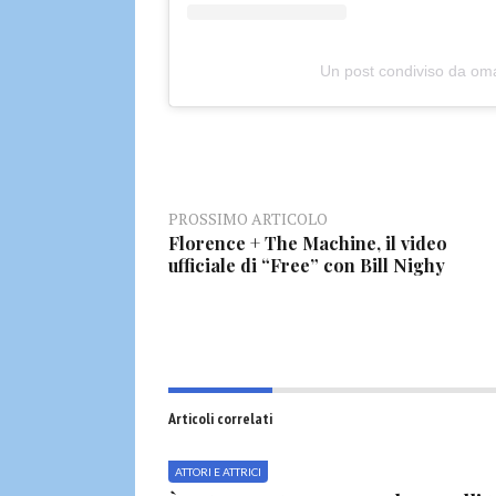
Un post condiviso da o
PROSSIMO ARTICOLO
Florence + The Machine, il video
ufficiale di “Free” con Bill Nighy
Articoli correlati
ATTORI E ATTRICI