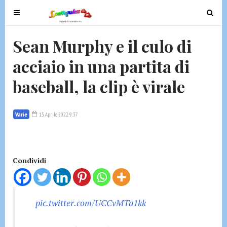
T
T
o
o
g
g
Sean Murphy e il culo di
g
g
acciaio in una partita di
l
l
e
e
baseball, la clip è virale
n
n
a
a
v
v
Varie
13 Aprile 2022 9:37
i
i
g
g
a
a
t
t
Condividi
i
i
o
o
n
n
pic.twitter.com/UCCvMTa1kk