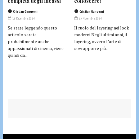
completa degli incassi
conoscere!
Cristian Gangemi
Cristian Gangemi
19 Dicembre 2024
25 Novembre 2024
Se state leggendo questo
Il ruolo del layering nei look
articolo sarete
moderni Negli ultimi anni, il
probabilmente anche
layering, ovvero l’arte di
appassionati di cinema, viene
sovrapporre più...
quindi da...