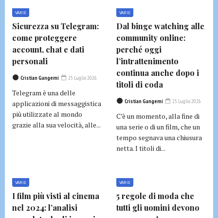
VARIE
VARIE
Sicurezza su Telegram:
Dal binge watching alle
come proteggere
community online:
account, chat e dati
perché oggi
personali
l’intrattenimento
continua anche dopo i
Cristian Gangemi
25 Luglio 2026
titoli di coda
Telegram è una delle
Cristian Gangemi
25 Luglio 2026
applicazioni di messaggistica
più utilizzate al mondo
C’è un momento, alla fine di
grazie alla sua velocità, alle...
una serie o di un film, che un
tempo segnava una chiusura
netta. I titoli di...
VARIE
VARIE
I film più visti al cinema
5 regole di moda che
nel 2024: l’analisi
tutti gli uomini devono