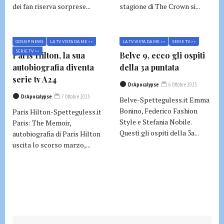
dei fan riserva sorprese...
stagione di The Crown si...
GOSSIP NEWS
LA TV VISTA DA ME >>
LA TV VISTA DA ME >>
SERIE TV >>
SERIE TV >>
Paris Hilton, la sua
Belve 9, ecco gli ospiti
autobiografia diventa
della 3a puntata
serie tv A24
DrApocalypse
6 Ottobre 2023
DrApocalypse
7 Ottobre 2023
Belve-Spetteguless.it Emma
Bonino, Federico Fashion
Paris Hilton-Spetteguless.it
Style e Stefania Nobile.
Paris: The Memoir,
Questi gli ospiti della 3a...
autobiografia di Paris Hilton
uscita lo scorso marzo,...