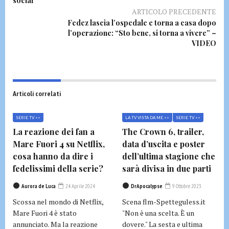
social
ARTICOLO PRECEDENTE
Fedez lascia l’ospedale e torna a casa dopo
l’operazione: “Sto bene, si torna a vivere” –
VIDEO
Articoli correlati
SERIE TV >>
LA TV VISTA DA ME >>
SERIE TV >>
La reazione dei fan a
The Crown 6, trailer,
Mare Fuori 4 su Netflix,
data d’uscita e poster
cosa hanno da dire i
dell’ultima stagione che
fedelissimi della serie?
sarà divisa in due parti
Aurora de Luca
24 Aprile 2024
DrApocalypse
9 Ottobre 2023
Scossa nel mondo di Netflix,
Scena flm-Spetteguless.it
Mare Fuori 4 è stato
"Non è una scelta. È un
annunciato. Ma la reazione
dovere." La sesta e ultima