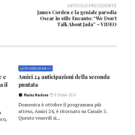
ARTICOLO PRECEDENTE
James Corden e la geniale parodia
Oscar in stile Encanto: “We Don’t
Talk About Jada” – VIDEO
LA TV VISTA DA ME >>
e e
Amici 24 anticipazioni della seconda
a il
puntata
Marina Nardone
8 Ottobre 2024
Domenica 6 ottobre il programma più
atteso, Amici 24, è ritornato su Canale 5.
n
Questo venerdì si...
ico,