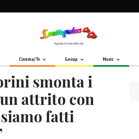
Cinema/Tv
Gossip
Music
orini smonta i
un attrito con
i siamo fatti
”