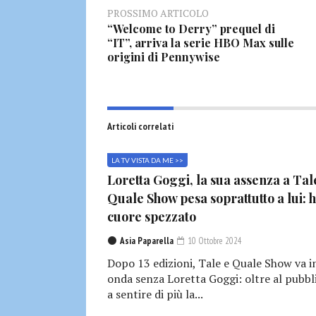
PROSSIMO ARTICOLO
“Welcome to Derry” prequel di
“IT”, arriva la serie HBO Max sulle
origini di Pennywise
Articoli correlati
LA TV VISTA DA ME >>
Loretta Goggi, la sua assenza a Tal
Quale Show pesa soprattutto a lui: h
cuore spezzato
Asia Paparella
10 Ottobre 2024
Dopo 13 edizioni, Tale e Quale Show va i
onda senza Loretta Goggi: oltre al pubbl
a sentire di più la...