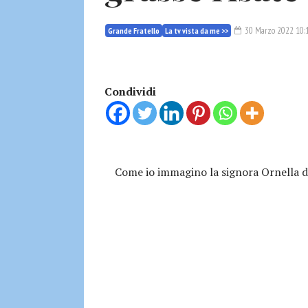
30 Marzo 2022 10:
Grande Fratello
La tv vista da me >>
Condividi
Come io immagino la signora Ornella da 