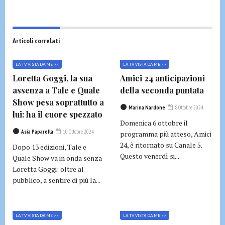
Articoli correlati
LA TV VISTA DA ME >>
LA TV VISTA DA ME >>
Loretta Goggi, la sua
Amici 24 anticipazioni
assenza a Tale e Quale
della seconda puntata
Show pesa soprattutto a
Marina Nardone
8 Ottobre 2024
lui: ha il cuore spezzato
Domenica 6 ottobre il
Asia Paparella
10 Ottobre 2024
programma più atteso, Amici
24, è ritornato su Canale 5.
Dopo 13 edizioni, Tale e
Questo venerdì si...
Quale Show va in onda senza
Loretta Goggi: oltre al
pubblico, a sentire di più la...
LA TV VISTA DA ME >>
LA TV VISTA DA ME >>