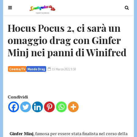
T
T
o
o
g
g
Hocus Pocus 2, ci sarà un
g
g
omaggio drag con Ginfer
l
l
e
e
Minj nei panni di Winifred
n
n
a
a
v
v
Cinema/Tv
Mondo Drag
15 Marzo 2022 9:30
i
i
g
g
a
a
t
t
Condividi
i
i
o
o
n
n
Ginfer Minj
, famosa per essere stata finalista nel corso della