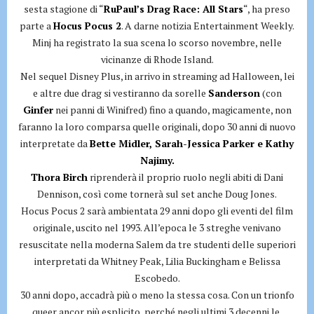
sesta stagione di “
RuPaul’s Drag Race: All Stars
“, ha preso
parte a
Hocus Pocus 2
. A darne notizia Entertainment Weekly.
Minj ha registrato la sua scena lo scorso novembre, nelle
vicinanze di Rhode Island.
Nel sequel Disney Plus, in arrivo in streaming ad Halloween, lei
e altre due drag si vestiranno da sorelle
Sanderson
(con
Ginfer
nei panni di Winifred) fino a quando, magicamente, non
faranno la loro comparsa quelle originali, dopo 30 anni di nuovo
interpretate da
Bette Midler, Sarah-Jessica Parker e Kathy
Najimy.
Thora Birch
riprenderà il proprio ruolo negli abiti di Dani
Dennison, così come tornerà sul set anche Doug Jones.
Hocus Pocus 2 sarà ambientata 29 anni dopo gli eventi del film
originale, uscito nel 1993. All’epoca le 3 streghe venivano
resuscitate nella moderna Salem da tre studenti delle superiori
interpretati da Whitney Peak, Lilia Buckingham e Belissa
Escobedo.
30 anni dopo, accadrà più o meno la stessa cosa. Con un trionfo
queer ancor più esplicito, perché negli ultimi 3 decenni le