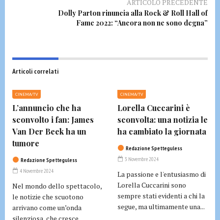
ARTICOLO PRECEDENTE
Dolly Parton rinuncia alla Rock & Roll Hall of
Fame 2022: “Ancora non ne sono degna”
Articoli correlati
CINEMA/TV
CINEMA/TV
L’annuncio che ha
Lorella Cuccarini è
sconvolto i fan: James
sconvolta: una notizia le
Van Der Beek ha un
ha cambiato la giornata
tumore
Redazione Spetteguless
3 Novembre 2024
Redazione Spetteguless
4 Novembre 2024
La passione e l'entusiasmo di
Lorella Cuccarini sono
Nel mondo dello spettacolo,
sempre stati evidenti a chi la
le notizie che scuotono
segue, ma ultimamente una...
arrivano come un’onda
silenziosa, che cresce