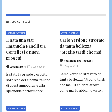
Articoli correlati
ATTORI E ATTRICI
ATTORI E ATTRICI
È nata una star:
Carlo Verdone stregato
Emanuela Fanelli tra
da tanta bellezza:
Cortellesi e nuovi
“Meglio tardi che mai”
progetti
Redazione Spetteguless
22 Agosto 2024
Amanda Merli
9 Ottobre 2024
Carlo Verdone stregato da
È stata la grande e gradita
tanta bellezza: "Meglio tardi
sorpresa del cinema italiano
che mai". Il celebre attore
di quest'anno, grazie alla
come mai lo abbiamo visto...
splendida performance...
ATTORI E ATTRICI
ATTORI E ATTRICI