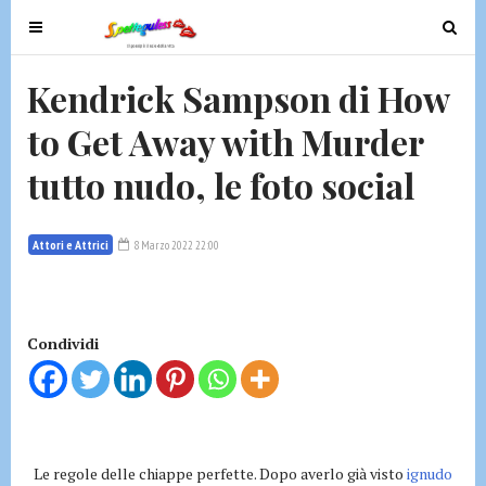
T
T
o
o
g
g
Kendrick Sampson di How
g
g
to Get Away with Murder
l
l
e
e
tutto nudo, le foto social
n
n
a
a
v
v
Attori e Attrici
8 Marzo 2022 22:00
i
i
g
g
a
a
t
t
Condividi
i
i
o
o
n
n
Le regole delle chiappe perfette. Dopo averlo già visto
ignudo