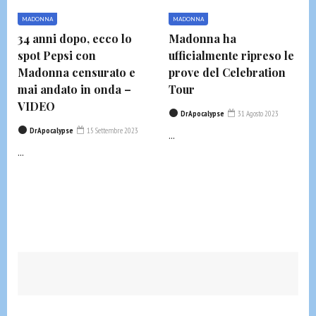
MADONNA
MADONNA
34 anni dopo, ecco lo
Madonna ha
spot Pepsi con
ufficialmente ripreso le
Madonna censurato e
prove del Celebration
mai andato in onda –
Tour
VIDEO
DrApocalypse
31 Agosto 2023
DrApocalypse
15 Settembre 2023
...
...