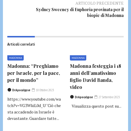
ARTICOLO PRECEDENTE
Sydney Sweeney di Euphoria provinata per il
biopic di Madonna
Articoli correlati
MADONNA
MADONNA
Madonna: “Preghiamo
Madonna festeggia i 18
per Israele, per la pace,
anni dell’amatissimo
per il mondo”
figlio David Banda,
video
DrApocalypse
10 Ottobre 2023
DrApocalypse
27 Settembre 2023
https://www.youtube.com/wa
tch?v=VG3WkiL0d_U "Ciò che
Visualizza questo post su...
sta accadendo in Israele è
devastante. Guardare tutte...