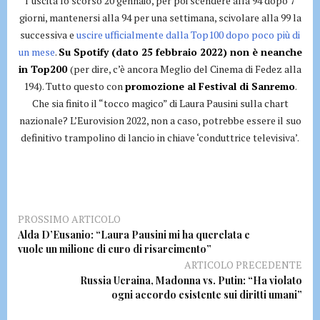
l’uscita lo scorso 20 gennaio, per poi scendere alla 94 dopo 7
giorni, mantenersi alla 94 per una settimana, scivolare alla 99 la
successiva e
uscire ufficialmente dalla Top100 dopo poco più di
un mese
.
Su Spotify (dato 25 febbraio 2022) non è neanche
in Top200
(per dire, c’è ancora Meglio del Cinema di Fedez alla
194). Tutto questo con
promozione al Festival di Sanremo
.
Che sia finito il “tocco magico” di Laura Pausini sulla chart
nazionale? L’Eurovision 2022, non a caso, potrebbe essere il suo
definitivo trampolino di lancio in chiave ‘conduttrice televisiva’.
PROSSIMO ARTICOLO
Alda D’Eusanio: “Laura Pausini mi ha querelata e
vuole un milione di euro di risarcimento”
ARTICOLO PRECEDENTE
Russia Ucraina, Madonna vs. Putin: “Ha violato
ogni accordo esistente sui diritti umani”