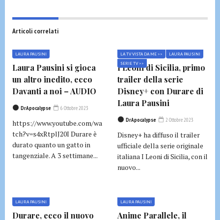
Articoli correlati
LAURA PAUSINI
LA TV VISTA DA ME >>
LAURA PAUSINI
SERIE TV >>
Laura Pausini si gioca
I Leoni di Sicilia, primo
un altro inedito, ecco
trailer della serie
Davanti a noi – AUDIO
Disney+ con Durare di
Laura Pausini
DrApocalypse
6 Ottobre 2023
DrApocalypse
2 Ottobre 2023
https://www.youtube.com/wa
tch?v=s4xRtplJ20I Durare è
Disney+ ha diffuso il trailer
durato quanto un gatto in
ufficiale della serie originale
tangenziale. A 3 settimane...
italiana I Leoni di Sicilia, con il
nuovo...
LAURA PAUSINI
LAURA PAUSINI
Durare, ecco il nuovo
Anime Parallele, il