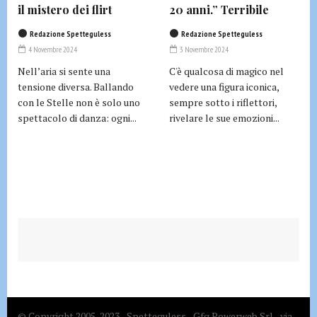
il mistero dei flirt
20 anni.” Terribile
Redazione Spetteguless
Redazione Spetteguless
4 Novembre 2024
3 Novembre 2024
Nell’aria si sente una
C'è qualcosa di magico nel
tensione diversa. Ballando
vedere una figura iconica,
con le Stelle non è solo uno
sempre sotto i riflettori,
spettacolo di danza: ogni...
rivelare le sue emozioni...
© Copyright 2005-2023 - Spetteguless - Gfg Powerweb Srl - via