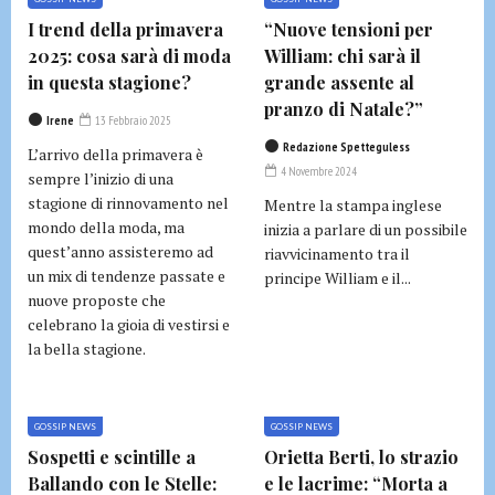
I trend della primavera
“Nuove tensioni per
2025: cosa sarà di moda
William: chi sarà il
in questa stagione?
grande assente al
pranzo di Natale?”
Irene
13 Febbraio 2025
Redazione Spetteguless
L’arrivo della primavera è
4 Novembre 2024
sempre l’inizio di una
stagione di rinnovamento nel
Mentre la stampa inglese
mondo della moda, ma
inizia a parlare di un possibile
quest’anno assisteremo ad
riavvicinamento tra il
un mix di tendenze passate e
principe William e il...
nuove proposte che
celebrano la gioia di vestirsi e
la bella stagione.
GOSSIP NEWS
GOSSIP NEWS
Sospetti e scintille a
Orietta Berti, lo strazio
Ballando con le Stelle:
e le lacrime: “Morta a