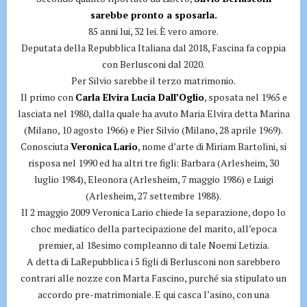
sarebbe pronto a sposarla.
85 anni lui, 32 lei. È vero amore.
Deputata della Repubblica Italiana dal 2018, Fascina fa coppia
con Berlusconi dal 2020.
Per Silvio sarebbe il terzo matrimonio.
Il primo con
Carla Elvira Lucia Dall’Oglio
, sposata nel 1965 e
lasciata nel 1980, dalla quale ha avuto Maria Elvira detta Marina
(Milano, 10 agosto 1966) e Pier Silvio (Milano, 28 aprile 1969).
Conosciuta
Veronica
Lario
, nome d’arte di Miriam Bartolini, si
risposa nel 1990 ed ha altri tre figli: Barbara (Arlesheim, 30
luglio 1984), Eleonora (Arlesheim, 7 maggio 1986) e Luigi
(Arlesheim, 27 settembre 1988).
Il 2 maggio 2009 Veronica Lario chiede la separazione, dopo lo
choc mediatico della partecipazione del marito, all’epoca
premier, al 18esimo compleanno di tale Noemi Letizia.
A detta di LaRepubblica i 5 figli di Berlusconi non sarebbero
contrari alle nozze con Marta Fascino, purché sia stipulato un
accordo pre-matrimoniale. E qui casca l’asino, con una