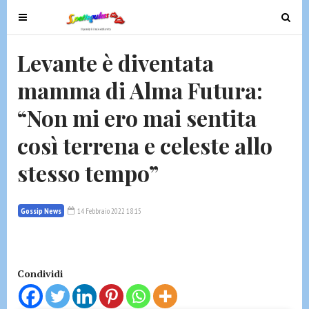
T
T
o
o
g
g
Levante è diventata
g
g
mamma di Alma Futura:
l
l
e
e
“Non mi ero mai sentita
n
n
a
a
così terrena e celeste allo
v
v
stesso tempo”
i
i
g
g
a
a
Gossip News
14 Febbraio 2022 18:15
t
t
i
i
o
o
n
n
Condividi