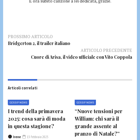
E ora subito canzone a lei dedicata, grazie.
PROSSIMO ARTICOLO
Bridgerton 2, il trailer italiano
ARTICOLO PRECEDENTE
Cuore di Arisa, il video ufficiale con Vito Coppola
Articoli correlati
GOSSIP NEWS
GOSSIP NEWS
I trend della primavera
“Nuove tensioni per
2025: cosa sarà di moda
William: chi sarà il
in questa stagione?
grande assente al
pranzo di Natale?”
Irene
13 Febbraio 2025