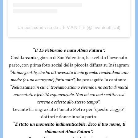
Un post condiviso da L E V A N T E (@levanteofficial)
“Il 13 Febbraio è nata Alma Futura”.
Così
Levante
, giorno di San Valentino, ha svelato l’avvenuto
parto, con prima foto social della piccola diffusa su Instagram.
“Anima gentile, che ha attraversato il mio grembo rendendomi una
madre (e una amazzone) fortunata”,
ha proseguito la cantante.
“Nella stanza in cui ci troviamo stiamo vivendo una sorta di realtà
aumentata e felicità esponenziale. Non mi ero mai sentita così
terrena e celeste allo stesso tempo”.
Levante ha ringraziato l’amato Pietro per “questo viaggio”,
dottori e donne in sala parto.
“È stato un momento indimenticabile. Ecco il tuo nome, ti
chiamerai Alma Futura”.