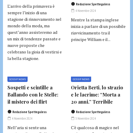
Redazione Spetteguless
L’arrivo della primavera è
4 Novembre 2024
sempre l’inizio di una
stagione di rinnovamento nel
Mentre la stampa inglese
mondo della moda, ma
inizia a parlare di un possibile
quest’anno assisteremo ad
riavvicinamento tra il
un mix di tendenze passate e
principe William e il...
nuove proposte che
celebrano la gioia di vestirsi e
la bella stagione.
GOSSIP NEWS
GOSSIP NEWS
Sospetti e scintille a
Orietta Berti, lo strazio
Ballando con le Stelle:
e le lacrime: “Morta a
il mistero dei flirt
20 anni.” Terribile
Redazione Spetteguless
Redazione Spetteguless
4 Novembre 2024
3 Novembre 2024
Nell’aria si sente una
C'è qualcosa di magico nel