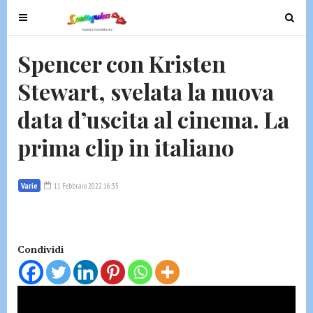
T
T
o
o
g
g
Spencer con Kristen
g
g
Stewart, svelata la nuova
l
l
e
e
data d’uscita al cinema. La
n
n
a
a
prima clip in italiano
v
v
i
i
g
g
Varie
11 Febbraio 2022 16:35
a
a
t
t
i
i
Condividi
o
o
n
n