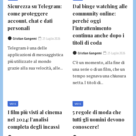
Sicurezza su Telegram:
Dal binge watching alle
come proteggere
community online:
account, chat e dati
perché oggi
personali
l’intrattenimento
continua anche dopo i
Cristian Gangemi
25 Luglio 2026
titoli di coda
Telegram è una delle
Cristian Gangemi
25 Luglio 2026
applicazioni di messaggistica
più utilizzate al mondo
C’è un momento, alla fine di
grazie alla sua velocità, alle...
una serie o di un film, che un
tempo segnava una chiusura
netta. I titoli di...
VARIE
VARIE
I film più visti al cinema
5 regole di moda che
nel 2024: l’analisi
tutti gli uomini devono
completa degli incassi
conoscere!