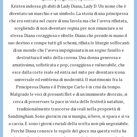
Kristen indossa gli abiti di Lady Diana, Lady D. Un nome che è
diventato un marchio e un simbolo. La storia di una principessa
che era entrata nel cuore di una favola ma che l’aveva rifiutata,
scegliendo di non diventare regina per non rinunciare a se
stessa. Diana coraggiosa e ribelle. Diana che prende in mano il
suo destino e rompe tutti gli schemi, rifiuta le liturgie soffocanti
di un mondo che l’aveva imprigionata in un sogno fasullo e
destruttura il mito della corona. Una donna generosa e
amatissima, sofisticata e pop, coraggiosa e vulnerabile, che
esce dalla corte reale ed entra nel mito per diventare icona
universale ed emblema di modernità. Il matrimonio fra la
Principessa Diana e il Principe Carlo è in crisi da tempo.
Malgrado le voci di presunti flirt e di un imminente divorzio, si
cerca di preservare la pace in vista delle festività natalizie,
tradizionalmente trascorse dai reali nella proprietà di
Sandringham. Sono giorni in cui si mangia, si beve, si spara e si va
a caccia. E sono i giorni cruciali della scelta non più negoziabile.
Perché Diana conosce le regole del gioco ma questa volta ha