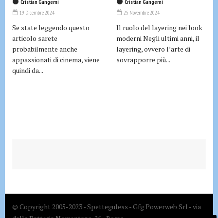
Cristian Gangemi
Cristian Gangemi
19 Dicembre 2024
25 Novembre 2024
Se state leggendo questo
Il ruolo del layering nei look
articolo sarete
moderni Negli ultimi anni, il
probabilmente anche
layering, ovvero l’arte di
appassionati di cinema, viene
sovrapporre più...
quindi da...
© Copyright 2005-2023 - Spetteguless - Gfg Powerweb Srl - via