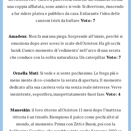
una coppia affiatata, sono amici e si vede. Si divertono, riuscendo
a far ridere platea e pubblico da casa. Esilarante l’idea delle
canzoni tristi da ballare.
Voto: 7
Amadeus
: Non fa mai una piega. Sorprende all’inizio, perché si
emoziona dopo aver sceso le scale dell’Ariston. Ha gli occhi
lucidi. L’unico momento di ‘cedimento’ nell’arco di una serata
che conduce con la solita naturalizza. Un caterpillar.
Voto: 7
Ornella Muti
: Si vede e si sente pochissimo. Le frega più o
meno niente di co-condurre la serata di apertura. Il momento
dedicato alla sua carriera vola via senza reale interesse. Verve
inesistente, soporifera, inaspettatamente fuori fase.
Voto: 4
Maneskin
: il loro ritorno all’Ariston 11 mesi dopo l’inattesa
vittoria è un trionfo. Riempiono il palco come pochi altri al
mondo, al momento. Prima con Zitti e Buoni, poi con la
bellissima Coraline, che avrebbe vinto anche Sanremo 2022 se