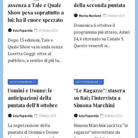
assenza a Tale e Quale
della seconda puntata
Show pesa soprattutto a
Marina Nardone
8 Ottobre 2024
lui: ha il cuore spezzato
Domenica 6 ottobre il
Asia Paparella
10 Ottobre 2024
programma più atteso, Amici
24, è ritornato su Canale 5.
Dopo 13 edizioni, Tale e
Questo venerdì si...
Quale Show va in onda senza
Loretta Goggi: oltre al
pubblico, a sentire di più la...
LA TV VISTA DA ME >>
LA TV VISTA DA ME >>
Uomini e Donne: le
“Le Ragazze”: stasera
anticipazioni della
su Rai3 l’intervista a
puntata dell’8 ottobre
Simona Marchini
Asia Paparella
8 Ottobre 2024
Asia Paparella
8 Ottobre 2024
La registrazione della
Simona Marchini sarà tra “le
puntata di Uomini e Donne
ragazze” intervistate da