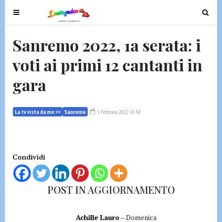
T
T
o
o
g
g
Sanremo 2022, 1a serata: i
g
g
voti ai primi 12 cantanti in
l
l
e
e
gara
n
n
a
a
v
v
La tv vista da me >>
Sanremo
1 Febbraio 2022 20:50
i
i
g
g
a
a
t
t
Condividi
i
i
o
o
POST IN AGGIORNAMENTO
n
n
Achille Lauro
– Domenica