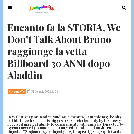
T
T
o
o
g
g
Encanto fa la STORIA, We
g
g
Don’t Talk About Bruno
l
l
e
e
raggiunge la vetta
n
n
a
a
Billboard 30 ANNI dopo
v
v
Aladdin
i
i
g
g
a
a
Cinema/Tv
31 Gennaio 2022 21:02
t
t
i
i
o
o
n
n
In Walt Disney Animation Studios’ “Encanto,” Antonio may be shy,
but his huge heart is his biggest asset—rivaled only by his newly
received magical ability to communicate with animals. Directed by
Byron Howard (“Zootopia,” “Tangled”) and Jared Bush (co-
director “Zootopia”), co-directed by Charise Castro Smith (writer