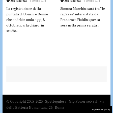
Asia Paparella
8 Ottobre 2024
Asia Paparella
8 Ottobre 2024
La registrazione della
Simona Marchini sarà tra “le
puntata di Uomini e Donne
ragazze” intervistate da
che andrà in onda oggi, 8
Francesca Fialdini questa
ottobre, parla chiaro: in
sera nella prima serata...
studio...
© Copyright 2005-2023 - Spetteguless - Gfg Powerweb Srl - via
della Batteria Nomentana, 26 - Roma
Impostazioni privacy