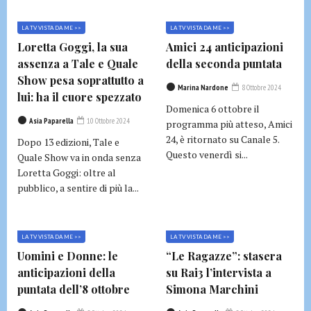
LA TV VISTA DA ME >>
LA TV VISTA DA ME >>
Loretta Goggi, la sua
Amici 24 anticipazioni
assenza a Tale e Quale
della seconda puntata
Show pesa soprattutto a
Marina Nardone
8 Ottobre 2024
lui: ha il cuore spezzato
Domenica 6 ottobre il
Asia Paparella
10 Ottobre 2024
programma più atteso, Amici
24, è ritornato su Canale 5.
Dopo 13 edizioni, Tale e
Questo venerdì si...
Quale Show va in onda senza
Loretta Goggi: oltre al
pubblico, a sentire di più la...
LA TV VISTA DA ME >>
LA TV VISTA DA ME >>
Uomini e Donne: le
“Le Ragazze”: stasera
anticipazioni della
su Rai3 l’intervista a
puntata dell’8 ottobre
Simona Marchini