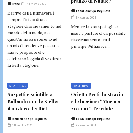
pranzo di Natale?”
Irene
13 Febbraio 2025
Redazione Spetteguless
L’arrivo della primavera è
4 Novembre 2024
sempre l’inizio di una
stagione di rinnovamento nel
Mentre la stampa inglese
mondo della moda, ma
inizia a parlare di un possibile
quest’anno assisteremo ad
riavvicinamento tra il
un mix di tendenze passate e
principe William e il...
nuove proposte che
celebrano la gioia di vestirsi e
la bella stagione.
GOSSIP NEWS
GOSSIP NEWS
Sospetti e scintille a
Orietta Berti, lo strazio
Ballando con le Stelle:
e le lacrime: “Morta a
il mistero dei flirt
20 anni.” Terribile
Redazione Spetteguless
Redazione Spetteguless
4 Novembre 2024
3 Novembre 2024