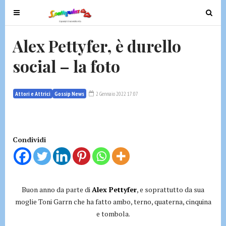
T
T
o
o
g
g
Alex Pettyfer, è durello
g
g
social – la foto
l
l
e
e
n
n
Attori e Attrici
Gossip News
2 Gennaio 2022 17:07
a
a
v
v
i
i
g
g
Condividi
a
a
t
t
i
i
o
o
Buon anno da parte di
Alex Pettyfer
, e soprattutto da sua
n
n
moglie Toni Garrn che ha fatto ambo, terno, quaterna, cinquina
e tombola.