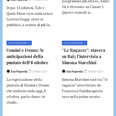
programma più atteso, Amici
24, è ritornato su Canale 5.
Dopo 13 edizioni, Tale e
Questo venerdì si...
Quale Show va in onda senza
Loretta Goggi: oltre al
pubblico, a sentire di più la...
LA TV VISTA DA ME >>
LA TV VISTA DA ME >>
Uomini e Donne: le
“Le Ragazze”: stasera
anticipazioni della
su Rai3 l’intervista a
puntata dell’8 ottobre
Simona Marchini
Asia Paparella
8 Ottobre 2024
Asia Paparella
8 Ottobre 2024
La registrazione della
Simona Marchini sarà tra “le
puntata di Uomini e Donne
ragazze” intervistate da
che andrà in onda oggi, 8
Francesca Fialdini questa
ottobre, parla chiaro: in
sera nella prima serata...
studio...