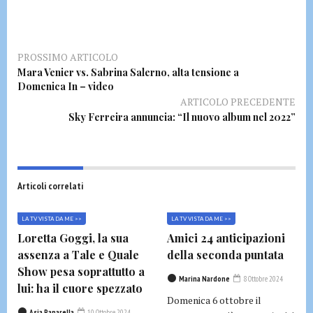
PROSSIMO ARTICOLO
Mara Venier vs. Sabrina Salerno, alta tensione a
Domenica In – video
ARTICOLO PRECEDENTE
Sky Ferreira annuncia: “Il nuovo album nel 2022”
Articoli correlati
LA TV VISTA DA ME >>
LA TV VISTA DA ME >>
Loretta Goggi, la sua
Amici 24 anticipazioni
assenza a Tale e Quale
della seconda puntata
Show pesa soprattutto a
Marina Nardone
8 Ottobre 2024
lui: ha il cuore spezzato
Domenica 6 ottobre il
Asia Paparella
10 Ottobre 2024