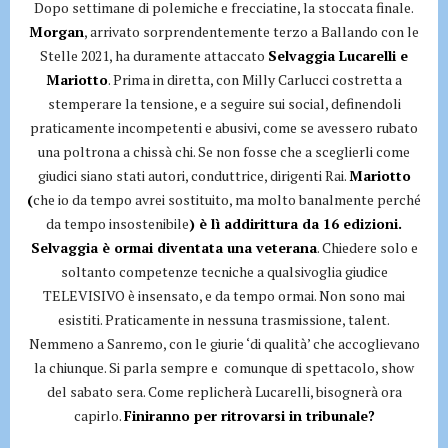
Dopo settimane di polemiche e frecciatine, la stoccata finale.
Morgan
, arrivato sorprendentemente terzo a Ballando con le
Stelle 2021, ha duramente attaccato
Selvaggia Lucarelli e
Mariotto
. Prima in diretta, con Milly Carlucci costretta a
stemperare la tensione, e a seguire sui social, definendoli
praticamente incompetenti e abusivi, come se avessero rubato
una poltrona a chissà chi. Se non fosse che a sceglierli come
giudici siano stati autori, conduttrice, dirigenti Rai.
Mariotto
(
che io da tempo avrei sostituito, ma molto banalmente perché
da tempo insostenibile
) è lì addirittura da 16 edizioni.
Selvaggia è ormai diventata una veterana
. Chiedere solo e
soltanto competenze tecniche a qualsivoglia giudice
TELEVISIVO è insensato, e da tempo ormai. Non sono mai
esistiti. Praticamente in nessuna trasmissione, talent.
Nemmeno a Sanremo, con le giurie ‘di qualità’ che accoglievano
la chiunque. Si parla sempre e comunque di spettacolo, show
del sabato sera. Come replicherà Lucarelli, bisognerà ora
capirlo.
Finiranno per ritrovarsi in tribunale?