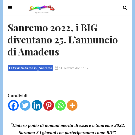
T
T
o
o
g
g
Sanremo 2022, i BIG
g
g
diventano 25. L’annuncio
l
l
e
e
di Amadeus
n
n
a
a
v
v
La tv vista da me >>
Sanremo
14 Dicembre 2021 13:05
i
i
g
g
a
a
t
t
Condividi
i
i
o
o
n
n
“L’intero podio di domani merita di essere a Sanremo 2022.
Saranno 3 i giovani che parteciperanno come BIG”.