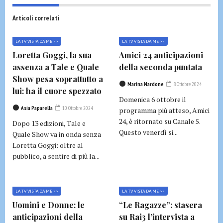
Articoli correlati
LA TV VISTA DA ME >>
LA TV VISTA DA ME >>
Loretta Goggi, la sua
Amici 24 anticipazioni
assenza a Tale e Quale
della seconda puntata
Show pesa soprattutto a
Marina Nardone
8 Ottobre 2024
lui: ha il cuore spezzato
Domenica 6 ottobre il
Asia Paparella
10 Ottobre 2024
programma più atteso, Amici
24, è ritornato su Canale 5.
Dopo 13 edizioni, Tale e
Questo venerdì si...
Quale Show va in onda senza
Loretta Goggi: oltre al
pubblico, a sentire di più la...
LA TV VISTA DA ME >>
LA TV VISTA DA ME >>
Uomini e Donne: le
“Le Ragazze”: stasera
anticipazioni della
su Rai3 l’intervista a