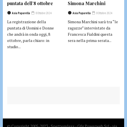
puntata dell’8 ottobre
Simona Marchini
Asia Paparella
8 Ottobre 2024
Asia Paparella
8 Ottobre 2024
La registrazione della
Simona Marchini sarà tra “le
puntata di Uomini e Donne
ragazze” intervistate da
che andrà in onda oggi, 8
Francesca Fialdini questa
ottobre, parla chiaro: in
sera nella prima serata...
studio...
© Copyright 2005-2023 - Spetteguless - Gfg Powerweb Srl - via