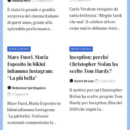
22 Agosto 2024
Amanda Merli
9 Ottobre 2024
Carlo Verdone stregato da
È stata la grande e gradita
tanta bellezza: "Meglio tardi
sorpresa del cinema italiano
che mai". Il celebre attore
di quest'anno, grazie alla
come mai lo abbiamo visto...
splendida performance...
ATTORI E ATTRICI
ATTORI E ATTRICI
Mare Fuori, Maria
Inception: perché
Esposito in bikini
Christopher Nolan ha
infiamma Instagram:
scelto Tom Hardy?
“La più bella”
Aurora de Luca
1 Luglio 2024
Redazione Spetteguless
Il motivo per cui Christopher
13 Agosto 2024
Nolan ha scelto proprio Tom
Hardy per Inception, film del
Mare Fuori, Maria Esposito in
2010 che segna la...
bikini infiamma Instagram:
"La più bella". Follower
scatenati commentano le...