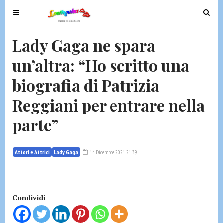
T
T
o
o
g
g
Lady Gaga ne spara
g
g
un’altra: “Ho scritto una
l
l
e
e
biografia di Patrizia
n
n
a
a
Reggiani per entrare nella
v
v
parte”
i
i
g
g
a
a
Attori e Attrici
Lady Gaga
14 Dicembre 2021 21:39
t
t
i
i
o
o
n
n
Condividi