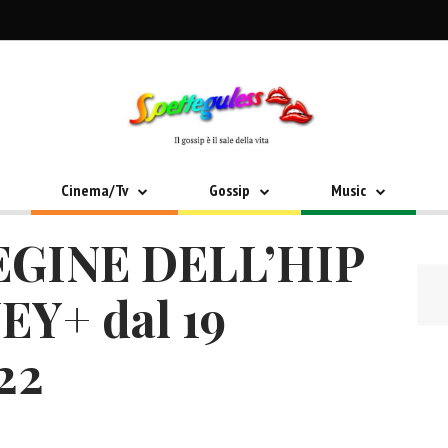
Cinema/Tv
Gossip
Music
EGINE DELL’HIP
EY+ dal 19
22