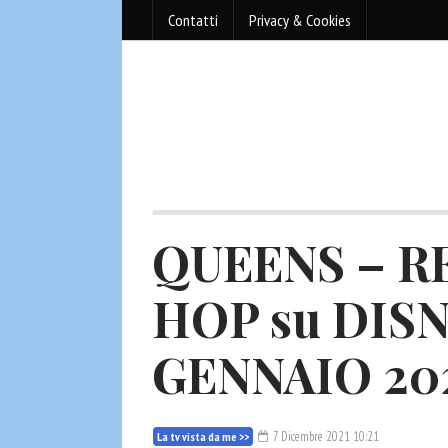
Contatti
Privacy & Cookies
QUEENS – R
HOP su DISN
GENNAIO 20
7 Dicembre 2021 10:21
La tv vista da me >>