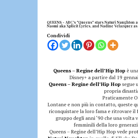
QUEENS - ABC's "Queens" stars Naturi Naughton as 
Naomi aka Xplicit Lyrics, and Nadine Velazquez as
Condividi
Queens – Regine dell’Hip Hop
è una
Disney+ a partire dal 19 genna
Queens – Regine dell’Hip Hop
segue u
propria dinast
Praticamente O
Lontane e non più in contatto, queste q
riconquistare la loro fama e ritrovare il
gruppo degli anni ‘90 che una volta 
femminili della loro generazi
Queens – Regine dell’Hip Hop vede pro