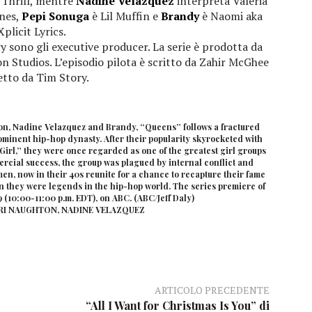
a Thrill, mentre
Nadine Velazquez
interpreta Valeria
ones,
Pepi Sonuga
è Lil Muffin e
Brandy
è Naomi aka
Xplicit Lyrics.
 sono gli executive producer. La serie è prodotta da
n Studios. L’episodio pilota è scritto da Zahir McGhee
etto da Tim Story.
on, Nadine Velazquez and Brandy, “Queens” follows a fractured
rominent hip-hop dynasty. After their popularity skyrocketed with
 Girl,” they were once regarded as one of the greatest girl groups
ercial success, the group was plagued by internal conflict and
men, now in their 40s reunite for a chance to recapture their fame
n they were legends in the hip-hop world. The series premiere of
(10:00-11:00 p.m. EDT), on ABC. (ABC/Jeff Daly)
URI NAUGHTON, NADINE VELAZQUEZ
ARTICOLO PRECEDENTE
“All I Want for Christmas Is You” di