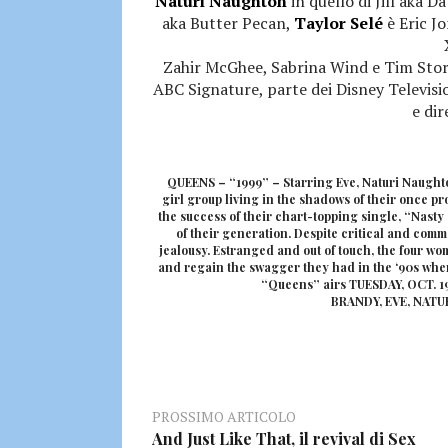
Naturi Naughton
in quello di Jill aka D
aka Butter Pecan,
Taylor Selé
è Eric J
Zahir McGhee, Sabrina Wind e Tim Story
ABC Signature, parte dei Disney Televisio
e dir
QUEENS – “1999” – Starring Eve, Naturi Naught
girl group living in the shadows of their once p
the success of their chart-topping single, “Nasty
of their generation. Despite critical and comm
jealousy. Estranged and out of touch, the four wo
and regain the swagger they had in the ‘90s whe
“Queens” airs TUESDAY, OCT. 19 
BRANDY, EVE, NAT
PROSSIMO ARTICOLO
And Just Like That, il revival di Sex