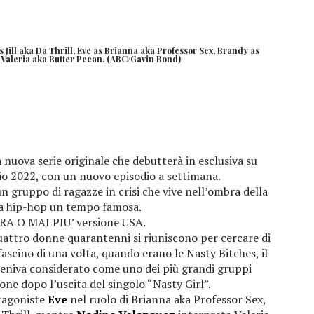
Jill aka Da Thrill, Eve as Brianna aka Professor Sex, Brandy as
 Valeria aka Butter Pecan. (ABC/Gavin Bond)
 nuova serie originale che debutterà in esclusiva su
io 2022, con un nuovo episodio a settimana.
n gruppo di ragazze in crisi che vive nell’ombra della
ia hip-hop un tempo famosa.
RA O MAI PIU’ versione USA.
uattro donne quarantenni si riuniscono per cercare di
 fascino di una volta, quando erano le Nasty Bitches, il
veniva considerato come uno dei più grandi gruppi
one dopo l’uscita del singolo “Nasty Girl”.
tagoniste
Eve
nel ruolo di Brianna aka Professor Sex,