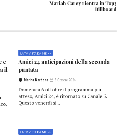
Mariah Carey rientra in Top3
Billboard
LA TV VISTA DA ME >>
e e
Amici 24 anticipazioni della seconda
a il
puntata
Marina Nardone
8 Ottobre 2024
Domenica 6 ottobre il programma più
atteso, Amici 24, è ritornato su Canale 5.
n
Questo venerdì si...
ico,
LA TV VISTA DA ME >>