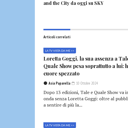
and the City da oggi su SKY
Articoli correlati
LA TV VISTA DA ME >>
Loretta Goggi, la sua assenza a Tal
Quale Show pesa soprattutto a lui: h
cuore spezzato
Asia Paparella
10 Ottobre 2024
Dopo 13 edizioni, Tale e Quale Show va i
onda senza Loretta Goggi: oltre al pubbl
a sentire di più la...
LA TV VISTA DA ME >>