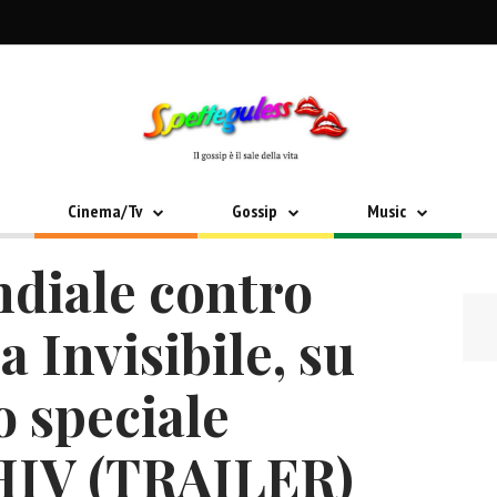
Cinema/Tv
Gossip
Music
diale contro
a Invisibile, su
o speciale
l’HIV (TRAILER)