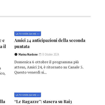
LA TV VISTA DA ME >>
e e
Amici 24 anticipazioni della seconda
a il
puntata
Marina Nardone
8 Ottobre 2024
Domenica 6 ottobre il programma più
atteso, Amici 24, è ritornato su Canale 5.
n
Questo venerdì si...
ico,
LA TV VISTA DA ME >>
lla
“Le Ragazze”: stasera su Rai3