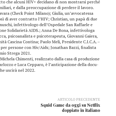
atto che alcuni HIV+ decidano di non mostrarsi perché
miliari, e dalla preoccupazione di perdere il lavoro.
zavara (Check Point Milano); Giulia, un’avvocatessa
sì di aver contratto l’HIV; Christian, un papà di due
uschi, infettivologo dell’Ospedale San Raffaele e
ione Solidarietà AIDS.; Anna De Bona, infettivologa
ca, psicoanalista e psicoterapeuta, Giovanni Gaiera,
ità Cascina Contina; Paolo Meli, Presidente C.I.C.A. –
per persone con Hiv/Aids; Jonathan Bazzi, finalista
mio Strega 2021.
Michela Chimenti, realizzato dalla casa di produzione
arlozzo e Luca Cepparo, è l’anticipazione della docu-
che uscirà nel 2022.
ARTICOLO PRECEDENTE
Squid Game da oggi su Netflix
doppiato in italiano