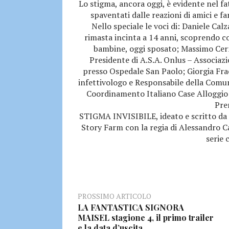
Lo stigma, ancora oggi, è evidente nel f
spaventati dalle reazioni di amici e fa
Nello speciale le voci di: Daniele Cal
rimasta incinta a 14 anni, scoprendo co
bambine, oggi sposato; Massimo Cern
Presidente di A.S.A. Onlus – Associaz
presso Ospedale San Paolo; Giorgia Frac
infettivologo e Responsabile della Comun
Coordinamento Italiano Case Alloggio 
Pre
STIGMA INVISIBILE, ideato e scritto da 
Story Farm con la regia di Alessandro C
serie 
PROSSIMO ARTICOLO
LA FANTASTICA SIGNORA
MAISEL stagione 4, il primo trailer
e la data d’uscita