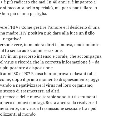
+ è più radicato che mai. In 40 anni si è imparato a
e si racconta nello speciale), ma per smantellare lo
 ben più di una pastiglia.
avere l’HIV? Come gestire l’amore e il desiderio di una
na madre HIV positiva può dare alla luce un figlio
negativo?
 persone vere, in maniera diretta, nuova, emozionante
attutto senza autocommiserazione.
l’HIV in un percorso intenso e corale, che accompagna
l virus e ricorda che la corretta informazione è – da
 più potente a disposizione.
i anni ’80 e ’90? E cosa hanno provato davanti alla
e come, dopo il primo momento di spaesamento, oggi
vando a negativizzare il virus nel loro organismo,
 stesso di trasmettersi ad altri.
 precoce e delle nuove terapie sono tutti strumenti
mero di nuovi contagi. Resta ancora da risolvere il
ne silente, un virus a trasmissione sessuale fra i più
olizzanti al mondo.