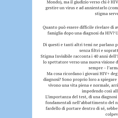
Mondo), ma il giudizio verso chi è HIV
gestire un virus e ad annientarlo (com
stigma serve
Quanto può essere difficile rivelare di 
famiglia dopo una diagnosi da HIV? U
Di questi e tanti altri temi ne parlano
senza filtri e sopr
Stigma Invisibile racconta i 40 anni del
lo spettatore verso una nuova visione de
sempre – l’arma
Ma cosa ricordano i giovani HIV+ degl
diagnosi? Sono proprio loro a spiegar
vivono una vita piena e normale, arri
impedendo così allo
L’importanza del test, di una diagnosi
fondamentali nell’abbattimento del nu
fardello di portare dentro di sé, sebbe
colpev