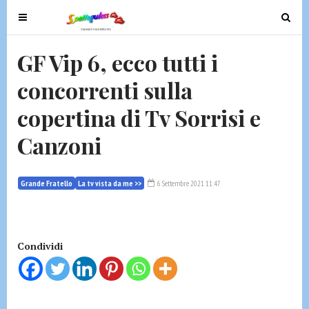
T
T
o
o
g
g
GF Vip 6, ecco tutti i
g
g
concorrenti sulla
l
l
e
e
copertina di Tv Sorrisi e
n
n
a
a
Canzoni
v
v
i
i
g
g
Grande Fratello
La tv vista da me >>
6 Settembre 2021 11:47
a
a
t
t
i
i
Condividi
o
o
n
n