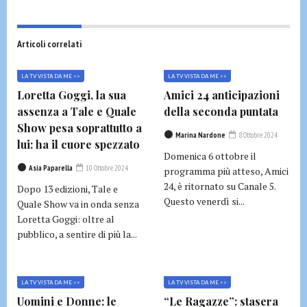
Articoli correlati
LA TV VISTA DA ME >>
LA TV VISTA DA ME >>
Loretta Goggi, la sua
Amici 24 anticipazioni
assenza a Tale e Quale
della seconda puntata
Show pesa soprattutto a
Marina Nardone
8 Ottobre 2024
lui: ha il cuore spezzato
Domenica 6 ottobre il
Asia Paparella
10 Ottobre 2024
programma più atteso, Amici
24, è ritornato su Canale 5.
Dopo 13 edizioni, Tale e
Questo venerdì si...
Quale Show va in onda senza
Loretta Goggi: oltre al
pubblico, a sentire di più la...
LA TV VISTA DA ME >>
LA TV VISTA DA ME >>
Uomini e Donne: le
“Le Ragazze”: stasera