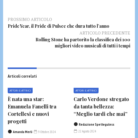
PROSSIMO ARTICOLO
Pride Year, il Pride di Pulsee che dura tutto l’anno
ARTICOLO PRECEDENTE
Rolling Stone ha partorito la classifica dei 100
migliori video musicali di tutti i tempi
Articoli correlati
ATTORI E ATTRICI
ATTORI E ATTRICI
È nata una star:
Carlo Verdone stregato
Emanuela Fanelli tra
da tanta bellezza:
Cortellesi e nuovi
“Meglio tardi che mai”
progetti
Redazione Spetteguless
22 Agosto 2024
Amanda Merli
9 Ottobre 2024