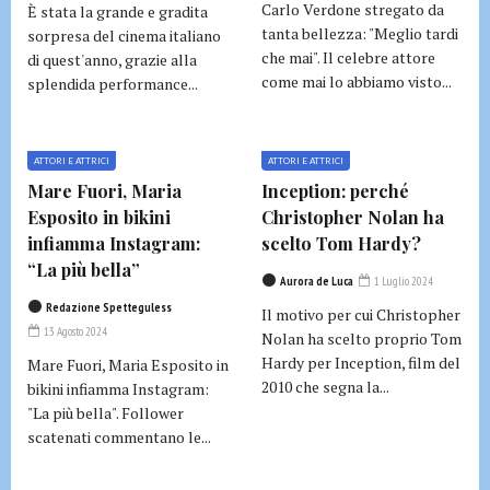
Carlo Verdone stregato da
È stata la grande e gradita
tanta bellezza: "Meglio tardi
sorpresa del cinema italiano
che mai". Il celebre attore
di quest'anno, grazie alla
come mai lo abbiamo visto...
splendida performance...
ATTORI E ATTRICI
ATTORI E ATTRICI
Mare Fuori, Maria
Inception: perché
Esposito in bikini
Christopher Nolan ha
infiamma Instagram:
scelto Tom Hardy?
“La più bella”
Aurora de Luca
1 Luglio 2024
Redazione Spetteguless
Il motivo per cui Christopher
13 Agosto 2024
Nolan ha scelto proprio Tom
Hardy per Inception, film del
Mare Fuori, Maria Esposito in
2010 che segna la...
bikini infiamma Instagram:
"La più bella". Follower
scatenati commentano le...