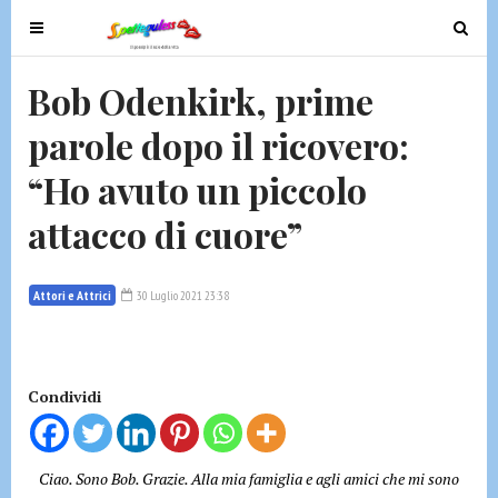
T
T
o
o
g
g
Bob Odenkirk, prime
g
g
parole dopo il ricovero:
l
l
e
e
“Ho avuto un piccolo
n
n
a
a
attacco di cuore”
v
v
i
i
g
g
Attori e Attrici
30 Luglio 2021 23:38
a
a
t
t
i
i
Condividi
o
o
n
n
Ciao. Sono Bob. Grazie. Alla mia famiglia e agli amici che mi sono