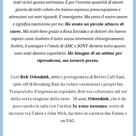
stati vicini questa settimana. E per l’enorme quantità di amore
giunta da tutti coloro che hanno espresso preoccupazione e
attenzioni nei miei riguardi. È travolgente. Ma sento il vostro amore
e significa tantissimo per me.
Ho avuto un piccolo attacco di
cuore.
Ma starò bene grazie a Rosa Estrada e ai dottori che hanno
saputo come risolvere il tutto senza intervenire chirurgicamente.
Inoltre, il sostegno e l’aiuto di AMC e SONY durante tutto questo
sono stati davvero superlativi.
Ho bisogno di un attimo per
riprendermi, ma tornerò presto.
Così
Bob Odenkirk
, mitico protagonista di Better Call Saul,
spin-off di Breaking Bad, ha voluto rassicurare i propri fan.
Trasportato d’urgenza in ospedale, Bob era collassato sul set
della sesta stagione della serie. 58 anni,
Odernkirk
, che è da
poco uscito in sala con l’action
Io sono nessuno
, sorta di
incrocio tra Taken e John Wick, ha vinto in carriera due Emmy e
un SAG.