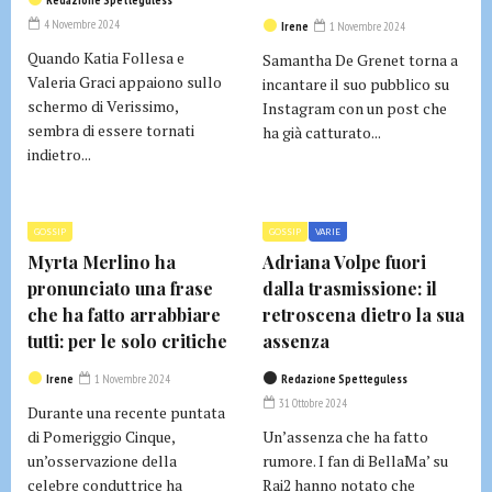
Redazione Spetteguless
4 Novembre 2024
Irene
1 Novembre 2024
Quando Katia Follesa e
Samantha De Grenet torna a
Valeria Graci appaiono sullo
incantare il suo pubblico su
schermo di Verissimo,
Instagram con un post che
sembra di essere tornati
ha già catturato...
indietro...
GOSSIP
GOSSIP
VARIE
Myrta Merlino ha
Adriana Volpe fuori
pronunciato una frase
dalla trasmissione: il
che ha fatto arrabbiare
retroscena dietro la sua
tutti: per le solo critiche
assenza
Irene
1 Novembre 2024
Redazione Spetteguless
31 Ottobre 2024
Durante una recente puntata
di Pomeriggio Cinque,
Un’assenza che ha fatto
un’osservazione della
rumore. I fan di BellaMa’ su
celebre conduttrice ha
Rai2 hanno notato che