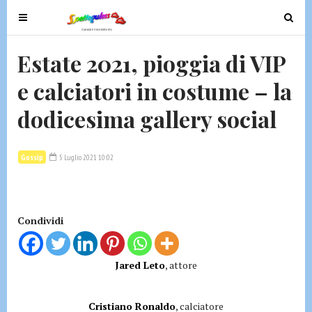
T
T
o
o
g
g
Estate 2021, pioggia di VIP
g
g
e calciatori in costume – la
l
l
e
e
dodicesima gallery social
n
n
a
a
v
v
Gossip
5 Luglio 2021 10:02
i
i
g
g
a
a
t
t
Condividi
i
i
o
o
Jared Leto
, attore
n
n
Cristiano Ronaldo
, calciatore