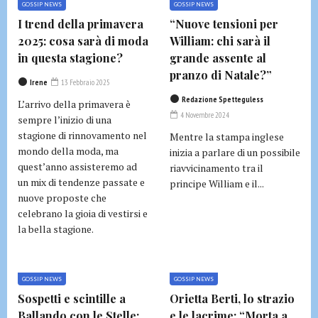
GOSSIP NEWS
GOSSIP NEWS
I trend della primavera
“Nuove tensioni per
2025: cosa sarà di moda
William: chi sarà il
in questa stagione?
grande assente al
pranzo di Natale?”
Irene
13 Febbraio 2025
Redazione Spetteguless
L’arrivo della primavera è
4 Novembre 2024
sempre l’inizio di una
stagione di rinnovamento nel
Mentre la stampa inglese
mondo della moda, ma
inizia a parlare di un possibile
quest’anno assisteremo ad
riavvicinamento tra il
un mix di tendenze passate e
principe William e il...
nuove proposte che
celebrano la gioia di vestirsi e
la bella stagione.
GOSSIP NEWS
GOSSIP NEWS
Sospetti e scintille a
Orietta Berti, lo strazio
Ballando con le Stelle:
e le lacrime: “Morta a