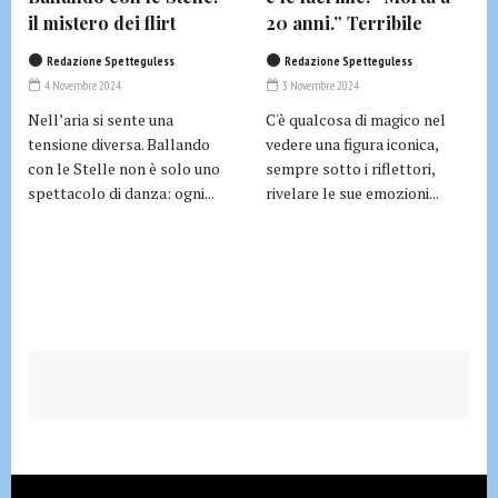
il mistero dei flirt
20 anni.” Terribile
Redazione Spetteguless
Redazione Spetteguless
4 Novembre 2024
3 Novembre 2024
Nell’aria si sente una
C'è qualcosa di magico nel
tensione diversa. Ballando
vedere una figura iconica,
con le Stelle non è solo uno
sempre sotto i riflettori,
spettacolo di danza: ogni...
rivelare le sue emozioni...