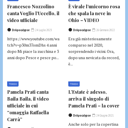
Francesco Nozzolino
È virale l’unicorno rosa
canta Voglio l’Uccello, il
che spala la neve in
video ufficiale
Ohio – VIDEO
DrApocalypse
24 Luglio 2023
DrApocalypse
26 Gennaio 2022
https://www.youtube.com/wa
Era già misteriosamente
tch?v=p30m37omDhs 4 anni
comparso nel 2020,
dopo Mi piace la zucchina e 3
sorprendendo i vicini. Ora,
anni dopo Pesce e pesce po...
dopo una nevicata da record,
è...
TRASH
TRASH
Pamela Prati canta
L’Estate è adesso,
Baila Baila, il video
arriva il singolo di
ufficiale in cui
Pamela Prati – la cover
“omaggia Raffaella
DrApocalypse
24 Giugno 2021
Carrà”
Anche solo per la copertina