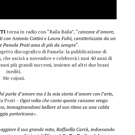
TI
torna in radio con “Baila Baila”, “
canzone d’amore,
i con Antonio Cottini e Laura Fulvi, caratterizzata da un
che Pamela Prati ama di più da sempre
“.
ogetto discografico di Pamela: la pubblicazione di
ta, che uscirà a novembre e celebrerà i suoi 40 anni di
 suoi più grandi successi, insieme ad altri due brani
inediti.
Me cojoni.
hé parla d’amore ma è la mia storia d’amore con l’arte,
a Prati –
Ogni volta che canto questa canzone vengo
ino, immaginandomi ballare al suo ritmo su una calda
ggia portoricana
».
aggiare il suo grande mito, Raffaella Carrà, indossando