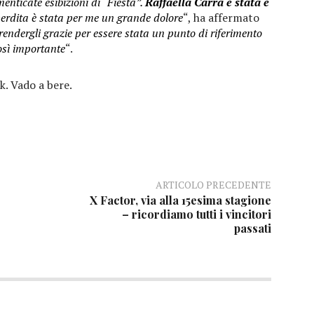
enticate esibizioni di “Fiesta”.
Raffaella Carrà è stata e
 perdita è stata per me un grande dolore
“, ha affermato
rendergli grazie per essere stata un punto di riferimento
osì importante
“.
k. Vado a bere.
ARTICOLO PRECEDENTE
X Factor, via alla 15esima stagione
– ricordiamo tutti i vincitori
passati