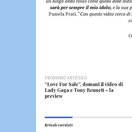
un lungo abito rosso come quello delle indim
sarà per sempre il mio idol
o
, e la sua
Pamela Prati. “
Con questo video cerco di 
c
O
PROSSIMO ARTICOLO
“Love For Sale”, domani il video di
Lady Gaga e Tony Bennett – la
preview
Articoli correlati