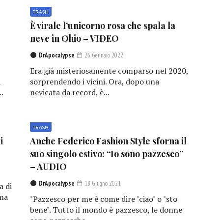
TRASH
È virale l’unicorno rosa che spala la
neve in Ohio – VIDEO
DrApocalypse
26 Gennaio 2022
Era già misteriosamente comparso nel 2020,
a
sorprendendo i vicini. Ora, dopo una
.
nevicata da record, è...
TRASH
i
Anche Federico Fashion Style sforna il
suo singolo estivo: “Io sono pazzesco”
– AUDIO
DrApocalypse
18 Giugno 2021
a di
mma
"Pazzesco per me è come dire "ciao" o "sto
bene". Tutto il mondo è pazzesco, le donne