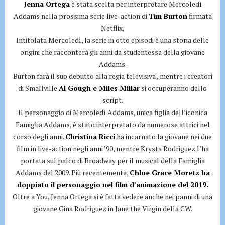
Jenna Ortega
è stata scelta per interpretare Mercoledì
Addams nella prossima serie live-action di
Tim Burton
firmata
Netflix,
Intitolata Mercoledì, la serie in otto episodi è una storia delle
origini che racconterà gli anni da studentessa della giovane
Addams.
Burton farà il suo debutto alla regia televisiva , mentre i creatori
di Smallville
Al Gough e Miles Millar
si occuperanno dello
script.
Il personaggio di Mercoledì Addams, unica figlia dell’iconica
Famiglia Addams, è stato interpretato da numerose attrici nel
corso degli anni.
Christina Ricci
ha incarnato la giovane nei due
film in live-action negli anni ’90, mentre Krysta Rodriguez l’ha
portata sul palco di Broadway per il musical della Famiglia
Addams del 2009. Più recentemente,
Chloe Grace Moretz ha
doppiato il personaggio nel film d’animazione del 2019.
Oltre a You, Jenna Ortega si è fatta vedere anche nei panni di una
giovane Gina Rodriguez in Jane the Virgin della CW.