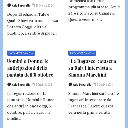
Domenica 6 ottobre il
Asia Paparella
10 Ottobre 2024
programma più atteso, Amici
24, è ritornato su Canale 5.
Dopo 13 edizioni, Tale e
Questo venerdì si...
Quale Show va in onda senza
Loretta Goggi: oltre al
pubblico, a sentire di più la...
LA TV VISTA DA ME >>
LA TV VISTA DA ME >>
Uomini e Donne: le
“Le Ragazze”: stasera
anticipazioni della
su Rai3 l’intervista a
puntata dell’8 ottobre
Simona Marchini
Asia Paparella
8 Ottobre 2024
Asia Paparella
8 Ottobre 2024
La registrazione della
Simona Marchini sarà tra “le
puntata di Uomini e Donne
ragazze” intervistate da
che andrà in onda oggi, 8
Francesca Fialdini questa
ottobre, parla chiaro: in
sera nella prima serata...
studio...