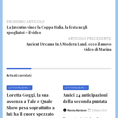
PROSSIMO ARTICOLO
La Juventus vince la Coppa Italia, la festa negli
spogliatoi – il video
ARTICOLO PRECEDENTE
Ancient Dreams In A Modern Land, ecco il nuovo
video di Marina
Articoli correlati
LA TV VISTA DA ME >>
LA TV VISTA DA ME >>
Loretta Goggi, la sua
Amici 24 anticipazioni
assenza a Tale e Quale
della seconda puntata
Show pesa soprattutto a
Marina Nardone
8 Ottobre 2024
lui: ha il cuore spezzato