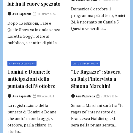
lui: ha il cuore spezzato
Domenica 6 ottobre il
Asia Paparella
10 Ottobre 2024
programma più atteso, Amici
24, è ritornato su Canale 5.
Dopo 13 edizioni, Tale e
Questo venerdì si...
Quale Show va in onda senza
Loretta Goggi: oltre al
pubblico, a sentire di più la...
LA TV VISTA DA ME >>
LA TV VISTA DA ME >>
Uomini e Donne: le
“Le Ragazze”: stasera
anticipazioni della
su Rai3 l’intervista a
puntata dell’8 ottobre
Simona Marchini
Asia Paparella
8 Ottobre 2024
Asia Paparella
8 Ottobre 2024
La registrazione della
Simona Marchini sarà tra “le
puntata di Uomini e Donne
ragazze” intervistate da
che andrà in onda oggi, 8
Francesca Fialdini questa
ottobre, parla chiaro: in
sera nella prima serata...
studio...