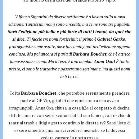
“Alfonso Signorini da diverse settimane è a lavoro sulla nuova
edizione. Tantissimi nomi sono circolati, ma ce ne sono tre papabili.
Sarà l’edizione più bella e più forte di tutti i tempi, da quel che
si dice.
Ti faccio tre nomi fortissimi: il primo è
Gabriel Garko
,
protagonista come ospite, dove ha coming out nell’edizione appena
conclusa. Ma poi ancora si parla di
Barbara Bouchet
, che è attrice
famosissima e icona. Ma il terzo è una bomba:
Anna Oxa!
È tanto
presto, ci sono le trattative e passeranno settimane, ma questi nomi
io li terrei.
Tolta
Barbara Bouchet
, che potrebbe serenamente prendere
parte al GF Vip, gli altri due nomi sono a mio avviso
irragiungibili. Anna Oxa chiusa in casa h24 al cospetto di decine
di telecamere con semi-sconosciuti al suo fianco, con rischio di
teatrini trash e litigi a getto continuo in diretta tv? Sarei lieto di
essere smentito, ma non ci crederei neanche se la dovessi
vedere varcare la porta rossa.