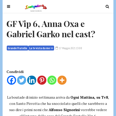
T
T
o
o
g
g
GF Vip 6, Anna Oxa e
g
g
Gabriel Garko nel cast?
l
l
e
e
n
n
Grande Fratello
La tv vista da me >>
17 Maggio 2021 13:08
a
a
v
v
i
i
g
g
Condividi
a
a
t
t
i
i
o
o
La boutade di inizio settimana arriva da
Ogni Mattina, su Tv8
,
n
n
con Santo Pirrotta che ha snocciolato quelli che sarebbero a
suo dire i primi nomi che
Alfonso Signorini
vorrebbe vedere
all’interno della casa del Grande Fratello Vip 6.