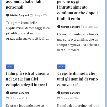
account, chat e dati
perché oggi
personali
l’intrattenimento
continua anche dopo i
Cristian Gangemi
25 Luglio 2026
titoli di coda
Telegram è una delle
Cristian Gangemi
25 Luglio 2026
applicazioni di messaggistica
più utilizzate al mondo
C’è un momento, alla fine di
grazie alla sua velocità, alle...
una serie o di un film, che un
tempo segnava una chiusura
netta. I titoli di...
VARIE
VARIE
I film più visti al cinema
5 regole di moda che
nel 2024: l’analisi
tutti gli uomini devono
completa degli incassi
conoscere!
Cristian Gangemi
Cristian Gangemi
19 Dicembre 2024
25 Novembre 2024
Se state leggendo questo
Il ruolo del layering nei look