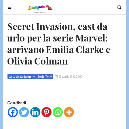
T
T
o
o
g
g
Secret Invasion, cast da
g
g
urlo per la serie Marvel:
l
l
e
e
arrivano Emilia Clarke e
n
n
a
a
Olivia Colman
v
v
i
i
g
g
La tv vista da me >>
Serie Tv >>
20 Aprile 2021 23:00
a
a
t
t
i
i
Condividi
o
o
n
n