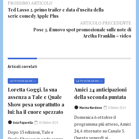
PROSSIMO ARTICOLO
Ted Lasso 2, primo trailer e data d’uscita della
serie comedy Apple Plus
ARTICOLO PRECEDENTE
Pose 3, il nuovo spot promozionale sulle note di
Aretha Franklin – video
Articoli correlati
LA TV VISTA DA ME >>
LA TV VISTA DA ME >>
Loretta Goggi, la sua
Amici 24 anticipazioni
assenza a Tale e Quale
della seconda puntata
Show pesa soprattutto a
Marina Nardone
8 Ottobre 2024
lui: ha il cuore spezzato
Domenica 6 ottobre il
Asia Paparella
10 Ottobre 2024
programma più atteso, Amici
24, è ritornato su Canale 5.
Dopo 13 edizioni, Tale e
Questo venerdì si...
Quale Show va in onda senza