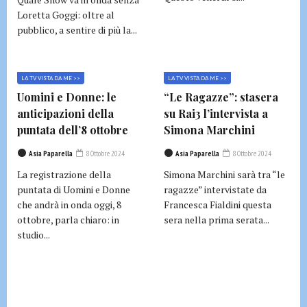
Loretta Goggi: oltre al
pubblico, a sentire di più la...
LA TV VISTA DA ME >>
LA TV VISTA DA ME >>
Uomini e Donne: le
“Le Ragazze”: stasera
anticipazioni della
su Rai3 l’intervista a
puntata dell’8 ottobre
Simona Marchini
Asia Paparella
8 Ottobre 2024
Asia Paparella
8 Ottobre 2024
La registrazione della
Simona Marchini sarà tra “le
puntata di Uomini e Donne
ragazze” intervistate da
che andrà in onda oggi, 8
Francesca Fialdini questa
ottobre, parla chiaro: in
sera nella prima serata...
studio...