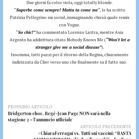
Due giorni fa color viola, oggi totally blonde.
“
Superbe come sempre! Matta ta come me
“, le ha scritto
Patrizia Pellegrino sui social, immaginando chissà quale remix
con Vogue.
“
So chic!”
ha commentato Lorenzo Licitra, mentre Asia
Argento ha addirittura citato Nobody Knows Me (
“Won’t let a
stranger give me a social disease”
).
Insomma, tutti pazzi per il ritorno della Regina, chiaramente
indirizzata da Cher verso uno che finalmente sa il fatto suo.
PROSSIMO ARTICOLO
Bridgerton choc, Regé-Jean Page NON sarà nella
stagione 2 – l’annuncio ufficiale
ARTICOLO PRECEDENTE
#ChiaraFerragni vs. Tutti sui vaccini: “BASTA