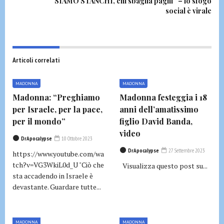
SIAMO STANCHI, chi sbaglia paghi” – lo sfogo
social è virale
Articoli correlati
MADONNA
MADONNA
Madonna: “Preghiamo
Madonna festeggia i 18
per Israele, per la pace,
anni dell’amatissimo
per il mondo”
figlio David Banda,
video
DrApocalypse
10 Ottobre 2023
DrApocalypse
27 Settembre 2023
https://www.youtube.com/wa
tch?v=VG3WkiL0d_U "Ciò che
Visualizza questo post su...
sta accadendo in Israele è
devastante. Guardare tutte...
MADONNA
MADONNA