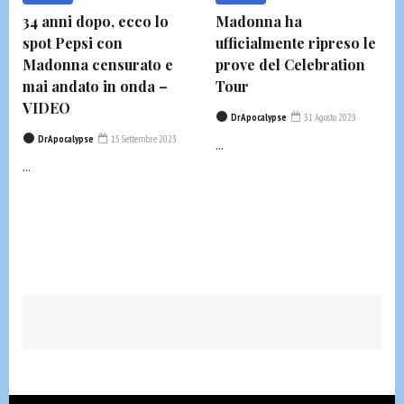
34 anni dopo, ecco lo
Madonna ha
spot Pepsi con
ufficialmente ripreso le
Madonna censurato e
prove del Celebration
mai andato in onda –
Tour
VIDEO
DrApocalypse
31 Agosto 2023
DrApocalypse
15 Settembre 2023
...
...