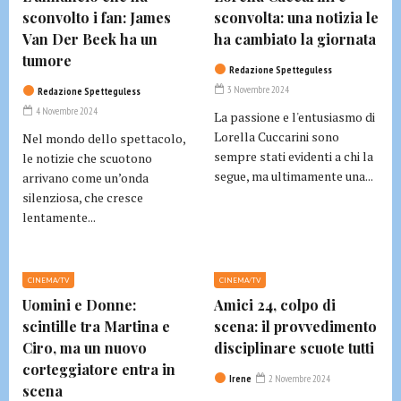
sconvolto i fan: James
sconvolta: una notizia le
Van Der Beek ha un
ha cambiato la giornata
tumore
Redazione Spetteguless
3 Novembre 2024
Redazione Spetteguless
4 Novembre 2024
La passione e l'entusiasmo di
Lorella Cuccarini sono
Nel mondo dello spettacolo,
sempre stati evidenti a chi la
le notizie che scuotono
segue, ma ultimamente una...
arrivano come un’onda
silenziosa, che cresce
lentamente...
CINEMA/TV
CINEMA/TV
Uomini e Donne:
Amici 24, colpo di
scintille tra Martina e
scena: il provvedimento
Ciro, ma un nuovo
disciplinare scuote tutti
corteggiatore entra in
Irene
2 Novembre 2024
scena