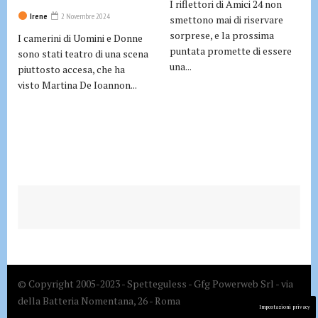
I riflettori di Amici 24 non
Irene
2 Novembre 2024
smettono mai di riservare
sorprese, e la prossima
I camerini di Uomini e Donne
puntata promette di essere
sono stati teatro di una scena
una...
piuttosto accesa, che ha
visto Martina De Ioannon...
© Copyright 2005-2023 - Spetteguless - Gfg Powerweb Srl - via
della Batteria Nomentana, 26 - Roma
Impostazioni privacy