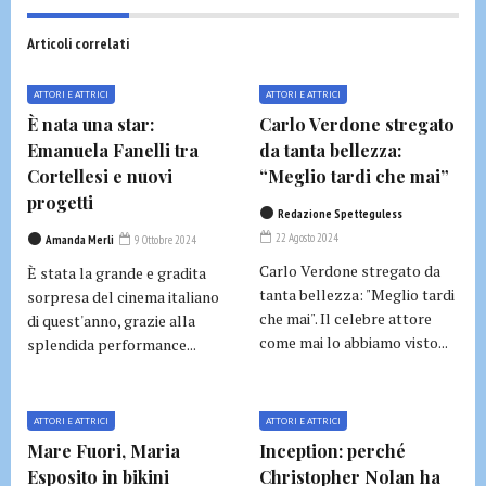
Articoli correlati
ATTORI E ATTRICI
ATTORI E ATTRICI
È nata una star:
Carlo Verdone stregato
Emanuela Fanelli tra
da tanta bellezza:
Cortellesi e nuovi
“Meglio tardi che mai”
progetti
Redazione Spetteguless
22 Agosto 2024
Amanda Merli
9 Ottobre 2024
Carlo Verdone stregato da
È stata la grande e gradita
tanta bellezza: "Meglio tardi
sorpresa del cinema italiano
che mai". Il celebre attore
di quest'anno, grazie alla
come mai lo abbiamo visto...
splendida performance...
ATTORI E ATTRICI
ATTORI E ATTRICI
Mare Fuori, Maria
Inception: perché
Esposito in bikini
Christopher Nolan ha