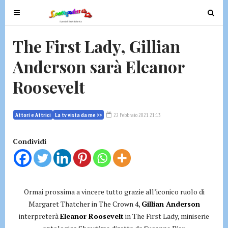
T
T
o
o
g
g
The First Lady, Gillian
g
g
Anderson sarà Eleanor
l
l
e
e
Roosevelt
n
n
a
a
v
v
Attori e Attrici
La tv vista da me >>
22 Febbraio 2021 21:13
i
i
g
g
Condividi
a
a
t
t
i
i
o
o
Ormai prossima a vincere tutto grazie all’iconico ruolo di
n
n
Margaret Thatcher in The Crown 4,
Gillian Anderson
interpreterà
Eleanor Roosevelt
in The First Lady, miniserie