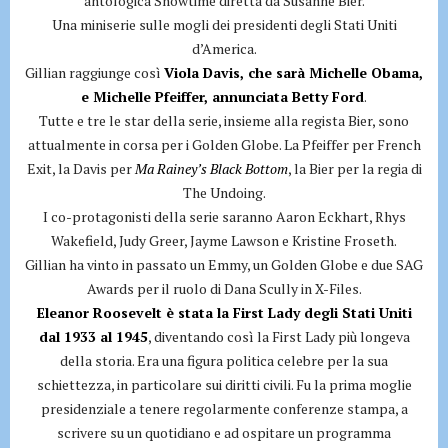
antologica Showtime diretta da Susanne Bier.
Una miniserie sulle mogli dei presidenti degli Stati Uniti
d’America.
Gillian raggiunge così
Viola Davis, che sarà Michelle Obama,
e Michelle Pfeiffer, annunciata Betty Ford
.
Tutte e tre le star della serie, insieme alla regista Bier, sono
attualmente in corsa per i Golden Globe. La Pfeiffer per French
Exit, la Davis per
Ma Rainey’s Black Bottom
, la Bier per la regia di
The Undoing.
I co-protagonisti della serie saranno Aaron Eckhart, Rhys
Wakefield, Judy Greer, Jayme Lawson e Kristine Froseth.
Gillian ha vinto in passato un Emmy, un Golden Globe e due SAG
Awards per il ruolo di Dana Scully in X-Files.
Eleanor Roosevelt è stata la First Lady degli Stati Uniti
dal 1933 al 1945
, diventando così la First Lady più longeva
della storia. Era una figura politica celebre per la sua
schiettezza, in particolare sui diritti civili. Fu la prima moglie
presidenziale a tenere regolarmente conferenze stampa, a
scrivere su un quotidiano e ad ospitare un programma