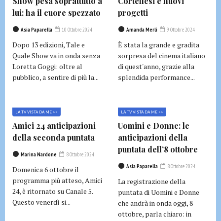
Show pesa soprattutto a
Cortellesi e nuovi
lui: ha il cuore spezzato
progetti
Asia Paparella
10 Ottobre 2024
Amanda Merli
9 Ottobre 2024
Dopo 13 edizioni, Tale e
È stata la grande e gradita
Quale Show va in onda senza
sorpresa del cinema italiano
Loretta Goggi: oltre al
di quest'anno, grazie alla
pubblico, a sentire di più la...
splendida performance...
LA TV VISTA DA ME >>
LA TV VISTA DA ME >>
Amici 24 anticipazioni
Uomini e Donne: le
della seconda puntata
anticipazioni della
puntata dell’8 ottobre
Marina Nardone
8 Ottobre 2024
Asia Paparella
8 Ottobre 2024
Domenica 6 ottobre il
programma più atteso, Amici
La registrazione della
24, è ritornato su Canale 5.
puntata di Uomini e Donne
Questo venerdì si...
che andrà in onda oggi, 8
ottobre, parla chiaro: in