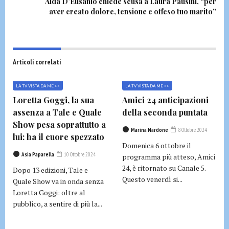
Alda D’Eusanio chiede scusa a Laura Pausini, “per
aver creato dolore, tensione e offeso tuo marito”
Articoli correlati
LA TV VISTA DA ME >>
LA TV VISTA DA ME >>
Loretta Goggi, la sua
Amici 24 anticipazioni
assenza a Tale e Quale
della seconda puntata
Show pesa soprattutto a
Marina Nardone
8 Ottobre 2024
lui: ha il cuore spezzato
Domenica 6 ottobre il
Asia Paparella
10 Ottobre 2024
programma più atteso, Amici
24, è ritornato su Canale 5.
Dopo 13 edizioni, Tale e
Questo venerdì si...
Quale Show va in onda senza
Loretta Goggi: oltre al
pubblico, a sentire di più la...