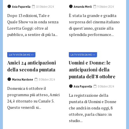
Asia Paparella
10 Ottobre 2024
Amanda Merli
9 Ottobre 2024
Dopo 13 edizioni, Tale e
È stata la grande e gradita
Quale Show va in onda senza
sorpresa del cinema italiano
Loretta Goggi: oltre al
di quest'anno, grazie alla
pubblico, a sentire di più la...
splendida performance...
LA TV VISTA DA ME >>
LA TV VISTA DA ME >>
Amici 24 anticipazioni
Uomini e Donne: le
della seconda puntata
anticipazioni della
puntata dell’8 ottobre
Marina Nardone
8 Ottobre 2024
Asia Paparella
8 Ottobre 2024
Domenica 6 ottobre il
programma più atteso, Amici
La registrazione della
24, è ritornato su Canale 5.
puntata di Uomini e Donne
Questo venerdì si...
che andrà in onda oggi, 8
ottobre, parla chiaro: in
studio...