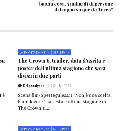
buona cosa, 5 miliardi di persone
di troppo su questa Terra”
LA TV VISTA DA ME >>
SERIE TV >>
 su
The Crown 6, trailer, data d’uscita e
poster dell’ultima stagione che sarà
divisa in due parti
DrApocalypse
9 Ottobre 2023
4 è
Scena flm-Spetteguless.it "Non è una scelta.
È un dovere." La sesta e ultima stagione di
The Crown si...
LA TV VISTA DA ME >>
SERIE TV >>