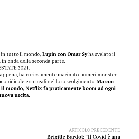
 in tutto il mondo,
Lupin con Omar Sy
ha svelato il
 in onda della seconda parte.
ESTATE 2021.
 appena, ha curiosamente macinato numeri monster,
co ridicole e surreali nel loro svolgimento.
Ma con
to il mondo, Netflix fa praticamente boom ad ogni
nuova uscita.
ARTICOLO PRECEDENTE
Brigitte Bardot: “Il Covid è una