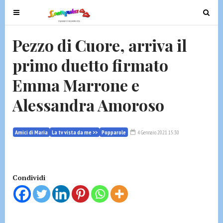
T
T
o
o
g
g
Pezzo di Cuore, arriva il
g
g
primo duetto firmato
l
l
e
e
Emma Marrone e
n
n
a
a
Alessandra Amoroso
v
v
i
i
g
g
Amici di Maria
La tv vista da me >>
Popparole
4 Gennaio 2021 15:30
a
a
t
t
i
i
Condividi
o
o
n
n