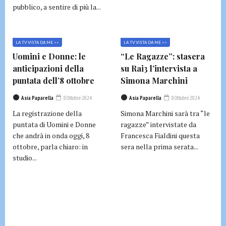
pubblico, a sentire di più la...
LA TV VISTA DA ME >>
LA TV VISTA DA ME >>
Uomini e Donne: le
“Le Ragazze”: stasera
anticipazioni della
su Rai3 l’intervista a
puntata dell’8 ottobre
Simona Marchini
Asia Paparella
8 Ottobre 2024
Asia Paparella
8 Ottobre 2024
La registrazione della
Simona Marchini sarà tra “le
puntata di Uomini e Donne
ragazze” intervistate da
che andrà in onda oggi, 8
Francesca Fialdini questa
ottobre, parla chiaro: in
sera nella prima serata...
studio...