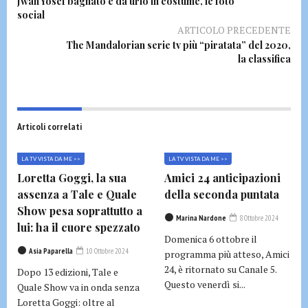
Jwan Yosef bagnato e da urlo in costume, le foto
social
ARTICOLO PRECEDENTE
The Mandalorian serie tv più “piratata” del 2020,
la classifica
Articoli correlati
LA TV VISTA DA ME >>
LA TV VISTA DA ME >>
Loretta Goggi, la sua
Amici 24 anticipazioni
assenza a Tale e Quale
della seconda puntata
Show pesa soprattutto a
Marina Nardone
8 Ottobre 2024
lui: ha il cuore spezzato
Domenica 6 ottobre il
Asia Paparella
10 Ottobre 2024
programma più atteso, Amici
24, è ritornato su Canale 5.
Dopo 13 edizioni, Tale e
Questo venerdì si...
Quale Show va in onda senza
Loretta Goggi: oltre al