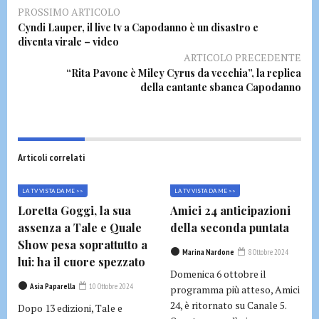
PROSSIMO ARTICOLO
Cyndi Lauper, il live tv a Capodanno è un disastro e
diventa virale – video
ARTICOLO PRECEDENTE
“Rita Pavone è Miley Cyrus da vecchia”, la replica
della cantante sbanca Capodanno
Articoli correlati
LA TV VISTA DA ME >>
LA TV VISTA DA ME >>
Loretta Goggi, la sua
Amici 24 anticipazioni
assenza a Tale e Quale
della seconda puntata
Show pesa soprattutto a
Marina Nardone
8 Ottobre 2024
lui: ha il cuore spezzato
Domenica 6 ottobre il
Asia Paparella
10 Ottobre 2024
programma più atteso, Amici
24, è ritornato su Canale 5.
Dopo 13 edizioni, Tale e