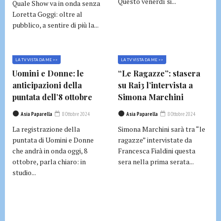
Questo venerdì si...
Quale Show va in onda senza
Loretta Goggi: oltre al
pubblico, a sentire di più la...
LA TV VISTA DA ME >>
LA TV VISTA DA ME >>
Uomini e Donne: le
“Le Ragazze”: stasera
anticipazioni della
su Rai3 l’intervista a
puntata dell’8 ottobre
Simona Marchini
Asia Paparella
8 Ottobre 2024
Asia Paparella
8 Ottobre 2024
La registrazione della
Simona Marchini sarà tra “le
puntata di Uomini e Donne
ragazze” intervistate da
che andrà in onda oggi, 8
Francesca Fialdini questa
ottobre, parla chiaro: in
sera nella prima serata...
studio...