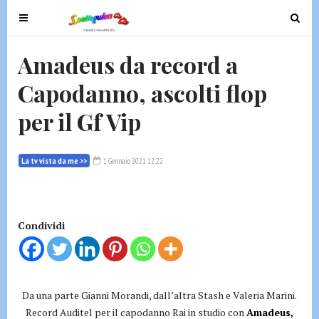
T
T
o
o
g
g
Amadeus da record a
g
g
Capodanno, ascolti flop
l
l
e
e
per il Gf Vip
n
n
a
a
v
v
La tv vista da me >>
1 Gennaio 2021 12:22
i
i
g
g
a
a
t
t
Condividi
i
i
o
o
n
n
Da una parte Gianni Morandi, dall’altra Stash e Valeria Marini.
Record Auditel per il capodanno Rai in studio con
Amadeus,